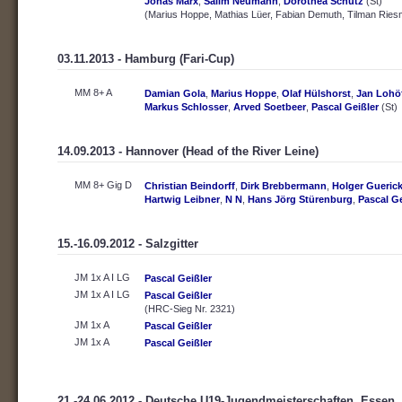
Jonas Marx
,
Salim Neumann
,
Dorothea Schütz
(St)
(Marius Hoppe, Mathias Lüer, Fabian Demuth, Tilman Ries
03.11.2013 - Hamburg (Fari-Cup)
MM 8+ A
Damian Gola
,
Marius Hoppe
,
Olaf Hülshorst
,
Jan Lohö
Markus Schlosser
,
Arved Soetbeer
,
Pascal Geißler
(St)
14.09.2013 - Hannover (Head of the River Leine)
MM 8+ Gig D
Christian Beindorff
,
Dirk Brebbermann
,
Holger Gueric
Hartwig Leibner
,
N N
,
Hans Jörg Stürenburg
,
Pascal Ge
15.-16.09.2012 - Salzgitter
JM 1x A I LG
Pascal Geißler
JM 1x A I LG
Pascal Geißler
(HRC-Sieg Nr. 2321)
JM 1x A
Pascal Geißler
JM 1x A
Pascal Geißler
21.-24.06.2012 - Deutsche U19-Jugendmeisterschaften, Essen