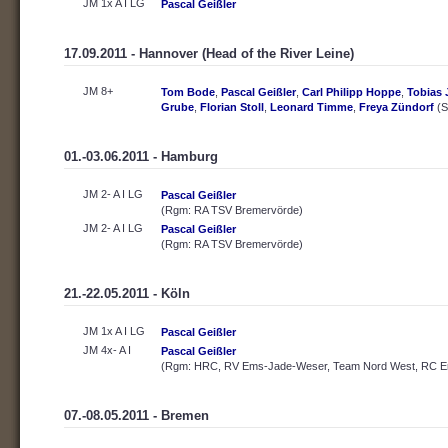
JM 1x A I LG
Pascal Geißler
17.09.2011 - Hannover (Head of the River Leine)
JM 8+
Tom Bode
,
Pascal Geißler
,
Carl Philipp Hoppe
,
Tobias 
Grube
,
Florian Stoll
,
Leonard Timme
,
Freya Zündorf
(S
01.-03.06.2011 - Hamburg
JM 2- A I LG
Pascal Geißler
(Rgm: RA TSV Bremervörde)
JM 2- A I LG
Pascal Geißler
(Rgm: RA TSV Bremervörde)
21.-22.05.2011 - Köln
JM 1x A I LG
Pascal Geißler
JM 4x- A I
Pascal Geißler
(Rgm: HRC, RV Ems-Jade-Weser, Team Nord West, RC Ern
07.-08.05.2011 - Bremen