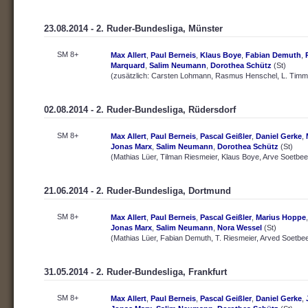
23.08.2014 - 2. Ruder-Bundesliga, Münster
SM 8+
Max Allert
,
Paul Berneis
,
Klaus Boye
,
Fabian Demuth
,
Marquard
,
Salim Neumann
,
Dorothea Schütz
(St)
(zusätzlich: Carsten Lohmann, Rasmus Henschel, L. Timm
02.08.2014 - 2. Ruder-Bundesliga, Rüdersdorf
SM 8+
Max Allert
,
Paul Berneis
,
Pascal Geißler
,
Daniel Gerke
,
Jonas Marx
,
Salim Neumann
,
Dorothea Schütz
(St)
(Mathias Lüer, Tilman Riesmeier, Klaus Boye, Arve Soetbee
21.06.2014 - 2. Ruder-Bundesliga, Dortmund
SM 8+
Max Allert
,
Paul Berneis
,
Pascal Geißler
,
Marius Hoppe
Jonas Marx
,
Salim Neumann
,
Nora Wessel
(St)
(Mathias Lüer, Fabian Demuth, T. Riesmeier, Arved Soetbee
31.05.2014 - 2. Ruder-Bundesliga, Frankfurt
SM 8+
Max Allert
,
Paul Berneis
,
Pascal Geißler
,
Daniel Gerke
,