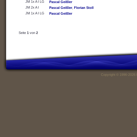
JM 1x A I LG
Pascal Geißler
JM 2x A I
Pascal Geißler
,
Florian Stoll
JM 1x A I LG
Pascal Geißler
Seite
1
von
2
Copyright © 1996-2026 