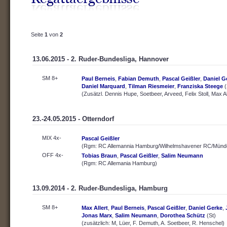
Seite
1
von
2
13.06.2015 - 2. Ruder-Bundesliga, Hannover
SM 8+
Paul Berneis
,
Fabian Demuth
,
Pascal Geißler
,
Daniel G
Daniel Marquard
,
Tilman Riesmeier
,
Franziska Steege
(
(Zusätzl. Dennis Hupe, Soetbeer, Arveed, Felix Stoll, Max Al
23.-24.05.2015 - Otterndorf
MIX 4x-
Pascal Geißler
(Rgm: RC Allemannia Hamburg/Wilhelmshavener RC/Münde
OFF 4x-
Tobias Braun
,
Pascal Geißler
,
Salim Neumann
(Rgm: RC Allemania Hamburg)
13.09.2014 - 2. Ruder-Bundesliga, Hamburg
SM 8+
Max Allert
,
Paul Berneis
,
Pascal Geißler
,
Daniel Gerke
,
Jonas Marx
,
Salim Neumann
,
Dorothea Schütz
(St)
(zusätzlich: M, Lüer, F. Demuth, A. Soetbeer, R. Henschel)