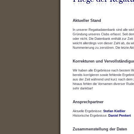
Aktueller Stand
In unserer Regattadatenbank sind alle wic
Gründung unseres Clubs erfasst. Seit dem
oder nicht. Die Datenbank enthält zur Zei
weicht allerdings von dieser Zahl ab, da
Nummerierung zu zerstören. Die letzte Ak
Korrekturen und Vervollständig
Wir haben alle Ergebnisse nach bestem Wi
bereits korrigieren sowie fehlende Ergebn
aus der Zeit während und kurz nach dem z
hinaus fehlen die Vornamen diverser Rude
sehr dankbar!
Ansprechpartner
Aktuelle Ergebnisse:
Stefan Kießler
Historische Ergebnisse:
Daniel Penkert
Zusammenstellung der Daten