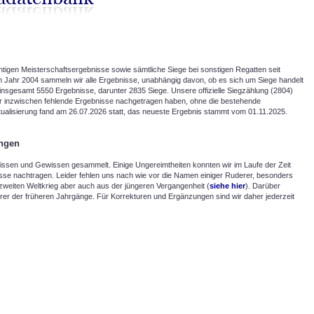
htigen Meisterschaftsergebnisse sowie sämtliche Siege bei sonstigen Regatten seit
 Jahr 2004 sammeln wir alle Ergebnisse, unabhängig davon, ob es sich um Siege handelt
t insgesamt 5550 Ergebnisse, darunter 2835 Siege. Unsere offizielle Siegzählung (2804)
 wir inzwischen fehlende Ergebnisse nachgetragen haben, ohne die bestehende
tualisierung fand am 26.07.2026 statt, das neueste Ergebnis stammt vom 01.11.2025.
ungen
ssen und Gewissen gesammelt. Einige Ungereimtheiten konnten wir im Laufe der Zeit
isse nachtragen. Leider fehlen uns nach wie vor die Namen einiger Ruderer, besonders
weiten Weltkrieg aber auch aus der jüngeren Vergangenheit (
siehe hier
). Darüber
rer der früheren Jahrgänge. Für Korrekturen und Ergänzungen sind wir daher jederzeit