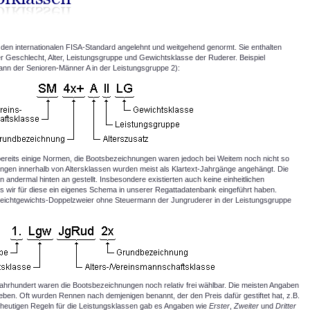
den internationalen FISA-Standard angelehnt und weitgehend genormt. Sie enthalten
r Geschlecht, Alter, Leistungsgruppe und Gewichtsklasse der Ruderer. Beispiel
ann der Senioren-Männer A in der Leistungsgruppe 2):
 bereits einige Normen, die Bootsbezeichnungen waren jedoch bei Weitem noch nicht so
kungen innerhalb von Altersklassen wurden meist als Klartext-Jahrgänge angehängt. Die
 andermal hinten an gestellt. Insbesondere existierten auch keine einheitlichen
s wir für diese ein eigenes Schema in unserer Regattadatenbank eingeführt haben.
(Leichtgewichts-Doppelzweier ohne Steuermann der Jungruderer in der Leistungsgruppe
hrhundert waren die Bootsbezeichnungen noch relativ frei wählbar. Die meisten Angaben
eben. Oft wurden Rennen nach demjenigen benannt, der den Preis dafür gestiftet hat, z.B.
r heutigen Regeln für die Leistungsklassen gab es Angaben wie
Erster
,
Zweiter
und
Dritter