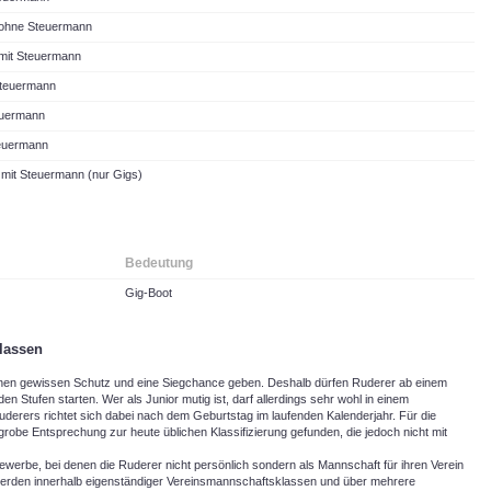
 ohne Steuermann
 mit Steuermann
Steuermann
euermann
teuermann
 mit Steuermann (nur Gigs)
Bedeutung
Gig-Boot
lassen
einen gewissen Schutz und eine Siegchance geben. Deshalb dürfen Ruderer ab einem
den Stufen starten. Wer als Junior mutig ist, darf allerdings sehr wohl in einem
uderers richtet sich dabei nach dem Geburtstag im laufenden Kalenderjahr. Für die
grobe Entsprechung zur heute üblichen Klassifizierung gefunden, die jedoch nicht mit
werbe, bei denen die Ruderer nicht persönlich sondern als Mannschaft für ihren Verein
werden innerhalb eigenständiger Vereinsmannschaftsklassen und über mehrere