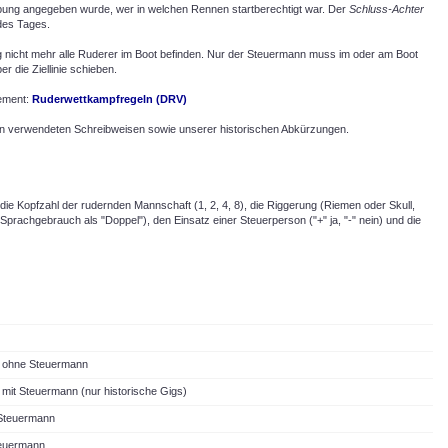
ibung angegeben wurde, wer in welchen Rennen startberechtigt war. Der
Schluss-Achter
 des Tages.
 nicht mehr alle Ruderer im Boot befinden. Nur der Steuermann muss im oder am Boot
 die Ziellinie schieben.
lement:
Ruderwettkampfregeln (DRV)
hin verwendeten Schreibweisen sowie unserer historischen Abkürzungen.
die Kopfzahl der rudernden Mannschaft (1, 2, 4, 8), die Riggerung (Riemen oder Skull,
 Sprachgebrauch als "Doppel"), den Einsatz einer Steuerperson ("+" ja, "-" nein) und die
 ohne Steuermann
mit Steuermann (nur historische Gigs)
Steuermann
teuermann