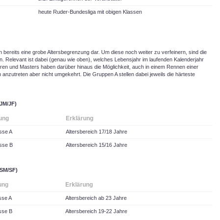
heute Ruder-Bundesliga mit obigen Klassen
n bereits eine grobe Altersbegrenzung dar. Um diese noch weiter zu verfeinern, sind die
n. Relevant ist dabei (genau wie oben), welches Lebensjahr im laufenden Kalenderjahr
oren und Masters haben darüber hinaus die Möglichkeit, auch in einem Rennen einer
 anzutreten aber nicht umgekehrt. Die Gruppen A stellen dabei jeweils die härteste
(JM/JF)
ung
Erklärung
asse A
Altersbereich 17/18 Jahre
asse B
Altersbereich 15/16 Jahre
(SM/SF)
ung
Erklärung
sse A
Altersbereich ab 23 Jahre
sse B
Altersbereich 19-22 Jahre