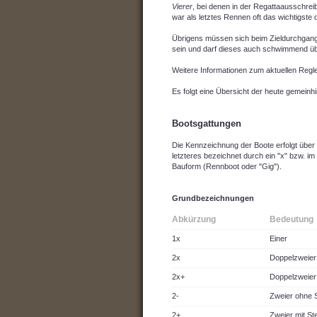
Vierer
, bei denen in der Regattaausschre
war als letztes Rennen oft das wichtigste
Übrigens müssen sich beim Zieldurchgang
sein und darf dieses auch schwimmend über
Weitere Informationen zum aktuellen Reg
Es folgt eine Übersicht der heute gemein
Bootsgattungen
Die Kennzeichnung der Boote erfolgt über 
letzteres bezeichnet durch ein "x" bzw. im
Bauform (Rennboot oder "Gig").
Grundbezeichnungen
Abkürzung
Bedeutung
1x
Einer
2x
Doppelzweier
2x+
Doppelzweier 
2-
Zweier ohne 
2+
Zweier mit S