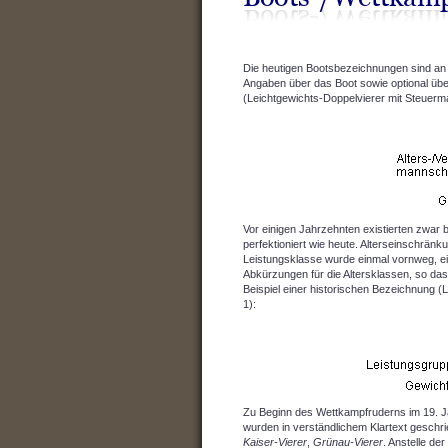
Die heutigen Bootsbezeichnungen sind an 
Angaben über das Boot sowie optional übe
(Leichtgewichts-Doppelvierer mit Steuerm
Vor einigen Jahrzehnten existierten zwar
perfektioniert wie heute. Alterseinschrän
Leistungsklasse wurde einmal vornweg, ein
Abkürzungen für die Altersklassen, so das
Beispiel einer historischen Bezeichnung 
1):
Zu Beginn des Wettkampfruderns im 19. Ja
wurden in verständlichem Klartext geschri
Kaiser-Vierer
,
Grünau-Vierer
. Anstelle de