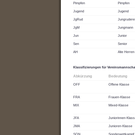
Pimpfen
Pimpfen
Jugend
Jugend
JgRud
Jungrudere
JgM
Jungmann
Jun
Junior
Sen
Senior
AH
Alte Herren
Klassifizierungen für Vereinsmannscha
Abkürzung
Bedeutung
OFF
Offene Klasse
FRA
Frauen-Klasse
MIX
Mixed-Klasse
JFA
Juniorinnen-Klass
JMA
Junioren-Klasse
SON
Sonderwettkampf