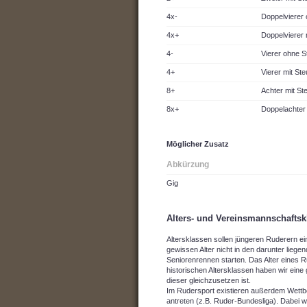
4x-
Doppelvierer
4x+
Doppelvierer
4-
Vierer ohne 
4+
Vierer mit St
8+
Achter mit S
8x+
Doppelachter
Möglicher Zusatz
Abkürzung
Gig
Alters- und Vereinsmannschaftsk
Altersklassen sollen jüngeren Ruderern 
gewissen Alter nicht in den darunter liegen
Seniorenrennen starten. Das Alter eines R
historischen Altersklassen haben wir eine 
dieser gleichzusetzen ist.
Im Rudersport existieren außerdem Wettbe
antreten (z.B. Ruder-Bundesliga). Dabei 