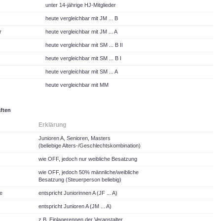
unter 14-jährige HJ-Mitglieder
heute vergleichbar mit JM ... B
r
heute vergleichbar mit JM ... A
heute vergleichbar mit SM ... B II
heute vergleichbar mit SM ... B I
heute vergleichbar mit SM ... A
heute vergleichbar mit MM
ften
Erklärung
Junioren A, Senioren, Masters
(beliebige Alters-/Geschlechtskombination)
wie OFF, jedoch nur weibliche Besatzung
wie OFF, jedoch 50% männliche/weibliche
Besatzung (Steuerperson beliebig)
e
entspricht Juniorinnen A (JF ... A)
entspricht Junioren A (JM ... A)
z.B. Einlagerennen der Veranstalter