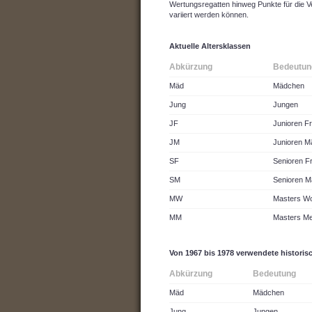
Wertungsregatten hinweg Punkte für die
variiert werden können.
Aktuelle Altersklassen
Abkürzung
Bedeutun
Mäd
Mädchen
Jung
Jungen
JF
Junioren F
JM
Junioren M
SF
Senioren F
SM
Senioren M
MW
Masters W
MM
Masters M
Von 1967 bis 1978 verwendete historis
Abkürzung
Bedeutung
Mäd
Mädchen
Jung
Jungen