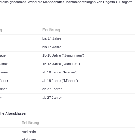
 Vereine gesammelt, wobei die Mannschaftszusammensetzungen von Regatta zu Regatta
g
Erklärung
bis 14 Jahre
bis 14 Jahre
rauen
15-18 Jahre ("Juniorinnen")
änner
15-18 Jahre ("Junioren")
rauen
ab 19 Jahre ("Frauen")
änner
ab 19 Jahre ("Männer")
omen
ab 27 Jahren
en
ab 27 Jahren
che Altersklassen
Erklärung
wie heute
wie heute