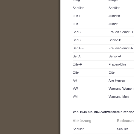
Schüler
Schüler
Jun-F
Juniorin
Jun
Junior
SenB-F
Frauen-Senior-B
SenB
Senior-B
SenA-F
Frauen-Senior-A
SenA
Senior-A
Elite-F
Frauen-Elite
Elite
Elite
AH
Alte Herren
VW
Veterans Women
VM
Veterans Men
Von 1934 bis 1966 verwendete historis
Abkürzung
Bedeutun
Schüler
Schüler