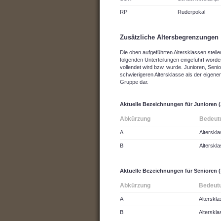
RP
Ruderpokal
Zusätzliche Altersbegrenzungen
Die oben aufgeführten Altersklassen stelle
folgenden Unterteilungen eingeführt worde
vollendet wird bzw. wurde. Junioren, Seni
schwierigeren Altersklasse als der eigenen
Gruppe dar.
Aktuelle Bezeichnungen für Junioren 
Abkürzung
Bedeut
A
Alterskl
B
Alterskl
Aktuelle Bezeichnungen für Senioren 
Abkürzung
Bedeut
A
Alterskla
B
Alterskla