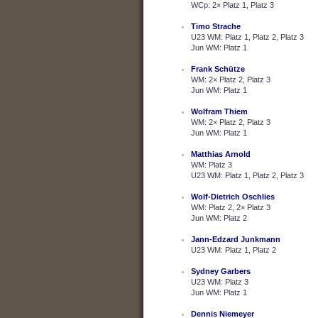
WCp: 2× Platz 1, Platz 3
Timo Strache
U23 WM: Platz 1, Platz 2, Platz 3
Jun WM: Platz 1
Frank Schütze
WM: 2× Platz 2, Platz 3
Jun WM: Platz 1
Wolfram Thiem
WM: 2× Platz 2, Platz 3
Jun WM: Platz 1
Matthias Arnold
WM: Platz 3
U23 WM: Platz 1, Platz 2, Platz 3
Wolf-Dietrich Oschlies
WM: Platz 2, 2× Platz 3
Jun WM: Platz 2
Jann-Edzard Junkmann
U23 WM: Platz 1, Platz 2
Sydney Garbers
U23 WM: Platz 3
Jun WM: Platz 1
Dennis Niemeyer