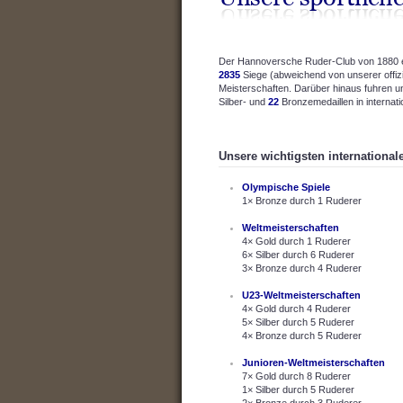
Der Hannoversche Ruder-Club von 1880 e.V
2835
Siege (abweichend von unserer offizi
Meisterschaften. Darüber hinaus fuhren 
Silber- und
22
Bronzemedaillen in internati
Unsere wichtigsten internationale
Olympische Spiele
1× Bronze durch 1 Ruderer
Weltmeisterschaften
4× Gold durch 1 Ruderer
6× Silber durch 6 Ruderer
3× Bronze durch 4 Ruderer
U23-Weltmeisterschaften
4× Gold durch 4 Ruderer
5× Silber durch 5 Ruderer
4× Bronze durch 5 Ruderer
Junioren-Weltmeisterschaften
7× Gold durch 8 Ruderer
1× Silber durch 5 Ruderer