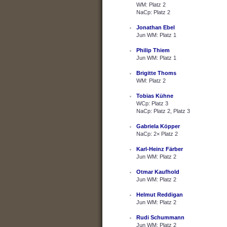
WM: Platz 2
NaCp: Platz 2
Jonathan Ebel
Jun WM: Platz 1
Philip Thiem
Jun WM: Platz 1
Brigitte Thoms
WM: Platz 2
Tobias Kühne
WCp: Platz 3
NaCp: Platz 2, Platz 3
Gabriela Köpper
NaCp: 2× Platz 2
Karl-Heinz Färber
Jun WM: Platz 2
Otmar Kaufhold
Jun WM: Platz 2
Helmut Reddigan
Jun WM: Platz 2
Rudi Schummann
Jun WM: Platz 2