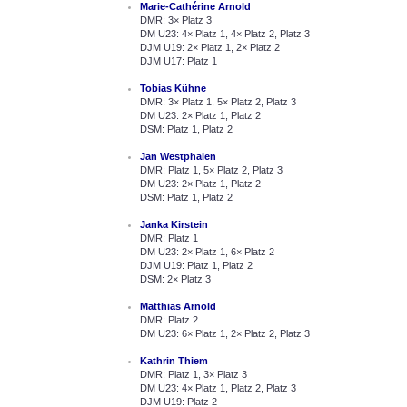
Marie-Cathérine Arnold
DMR: 3× Platz 3
DM U23: 4× Platz 1, 4× Platz 2, Platz 3
DJM U19: 2× Platz 1, 2× Platz 2
DJM U17: Platz 1
Tobias Kühne
DMR: 3× Platz 1, 5× Platz 2, Platz 3
DM U23: 2× Platz 1, Platz 2
DSM: Platz 1, Platz 2
Jan Westphalen
DMR: Platz 1, 5× Platz 2, Platz 3
DM U23: 2× Platz 1, Platz 2
DSM: Platz 1, Platz 2
Janka Kirstein
DMR: Platz 1
DM U23: 2× Platz 1, 6× Platz 2
DJM U19: Platz 1, Platz 2
DSM: 2× Platz 3
Matthias Arnold
DMR: Platz 2
DM U23: 6× Platz 1, 2× Platz 2, Platz 3
Kathrin Thiem
DMR: Platz 1, 3× Platz 3
DM U23: 4× Platz 1, Platz 2, Platz 3
DJM U19: Platz 2