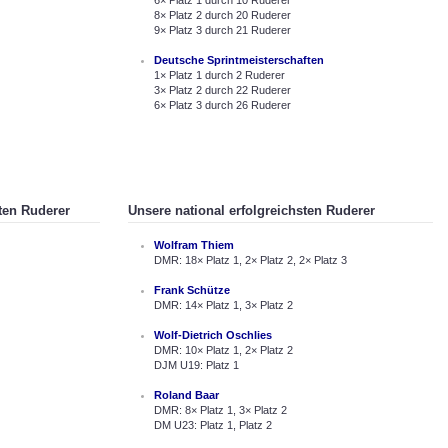
6× Platz 1 durch 10 Ruderer
8× Platz 2 durch 20 Ruderer
9× Platz 3 durch 21 Ruderer
Deutsche Sprintmeisterschaften
1× Platz 1 durch 2 Ruderer
3× Platz 2 durch 22 Ruderer
6× Platz 3 durch 26 Ruderer
sten Ruderer
Unsere national erfolgreichsten Ruderer
Wolfram Thiem
DMR: 18× Platz 1, 2× Platz 2, 2× Platz 3
Frank Schütze
DMR: 14× Platz 1, 3× Platz 2
Wolf-Dietrich Oschlies
DMR: 10× Platz 1, 2× Platz 2
DJM U19: Platz 1
Roland Baar
DMR: 8× Platz 1, 3× Platz 2
DM U23: Platz 1, Platz 2