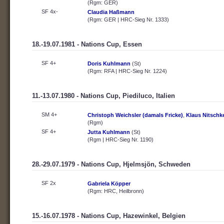
(Rgm: GER)
SF 4x-
Claudia Haßmann
(Rgm: GER | HRC-Sieg Nr. 1333)
18.-19.07.1981 - Nations Cup, Essen
SF 4+
Doris Kuhlmann
(St)
(Rgm: RFA | HRC-Sieg Nr. 1224)
11.-13.07.1980 - Nations Cup, Piediluco, Italien
SM 4+
Christoph Weichsler (damals Fricke)
,
Klaus Nitschk
(Rgm)
SF 4+
Jutta Kuhlmann
(St)
(Rgm | HRC-Sieg Nr. 1190)
28.-29.07.1979 - Nations Cup, Hjelmsjön, Schweden
SF 2x
Gabriela Köpper
(Rgm: HRC, Heilbronn)
15.-16.07.1978 - Nations Cup, Hazewinkel, Belgien