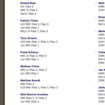
Roland Baar
Wolf-
OS: Platz 3
DMR: 
WM: 4× Platz 1
DJM U
NaCp: Platz 2
Rola
Kathrin Thiem
DMR: 
U23 WM: Platz 2, Platz 3
DM U2
Jun WM: Platz 1
WCp: 2× Platz 1, Platz 3
Marie
DMR: 
Timo Strache
DM U2
U23 WM: Platz 1, Platz 2, Platz 3
DJM U
Jun WM: Platz 1
DJM U
Frank Schütze
Tobi
WM: 2× Platz 2, Platz 3
DMR: 
Jun WM: Platz 1
DM U2
DSM: 
Wolfram Thiem
WM: 2× Platz 2, Platz 3
Jan 
Jun WM: Platz 1
DMR: 
DM U2
Matthias Arnold
DSM: 
WM: Platz 3
U23 WM: Platz 1, Platz 2, Platz 3
Janka
DMR: 
Wolf-Dietrich Oschlies
DM U2
WM: Platz 2, 2× Platz 3
DJM U
Jun WM: Platz 2
DSM: 