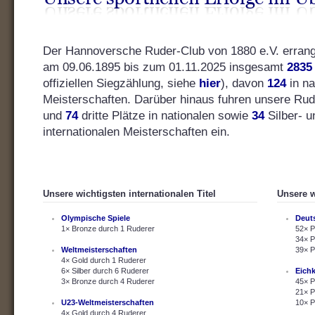
Der Hannoversche Ruder-Club von 1880 e.V. errang s
am 09.06.1895 bis zum 01.11.2025 insgesamt
2835
offiziellen Siegzählung, siehe
hier
), davon
124
in na
Meisterschaften. Darüber hinaus fuhren unsere Ru
und
74
dritte Plätze in nationalen sowie
34
Silber- 
internationalen Meisterschaften ein.
Unsere wichtigsten internationalen Titel
Unsere w
Olympische Spiele
Deut
1× Bronze durch 1 Ruderer
52× P
34× P
Weltmeisterschaften
39× P
4× Gold durch 1 Ruderer
6× Silber durch 6 Ruderer
Eich
3× Bronze durch 4 Ruderer
45× P
21× P
U23-Weltmeisterschaften
10× P
4× Gold durch 4 Ruderer