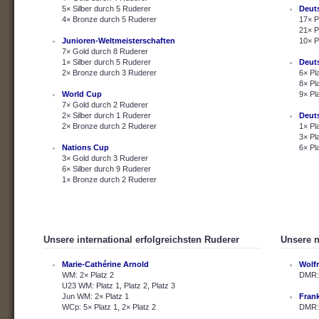
5× Silber durch 5 Ruderer
Deut
4× Bronze durch 5 Ruderer
17× P
21× P
Junioren-Weltmeisterschaften
10× P
7× Gold durch 8 Ruderer
1× Silber durch 5 Ruderer
Deut
2× Bronze durch 3 Ruderer
6× Pl
8× Pl
World Cup
9× Pl
7× Gold durch 2 Ruderer
2× Silber durch 1 Ruderer
Deut
2× Bronze durch 2 Ruderer
1× Pl
3× Pl
Nations Cup
6× Pl
3× Gold durch 3 Ruderer
6× Silber durch 9 Ruderer
1× Bronze durch 2 Ruderer
Unsere international erfolgreichsten Ruderer
Unsere n
Marie-Cathérine Arnold
Wolf
WM: 2× Platz 2
DMR: 
U23 WM: Platz 1, Platz 2, Platz 3
Jun WM: 2× Platz 1
Fran
WCp: 5× Platz 1, 2× Platz 2
DMR: 