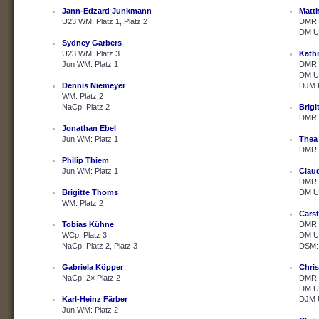
Jann-Edzard Junkmann
Matth
U23 WM: Platz 1, Platz 2
DMR: 
DM U2
Sydney Garbers
U23 WM: Platz 3
Kath
Jun WM: Platz 1
DMR: 
DM U2
Dennis Niemeyer
DJM U
WM: Platz 2
NaCp: Platz 2
Brig
DMR: 
Jonathan Ebel
Jun WM: Platz 1
Thea
DMR: 
Philip Thiem
Jun WM: Platz 1
Clau
DMR: 
Brigitte Thoms
DM U2
WM: Platz 2
Cars
Tobias Kühne
DMR: 
WCp: Platz 3
DM U2
NaCp: Platz 2, Platz 3
DSM: 
Gabriela Köpper
Chris
NaCp: 2× Platz 2
DMR: 
DM U2
Karl-Heinz Färber
DJM U
Jun WM: Platz 2