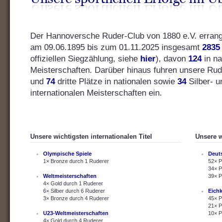
Der Hannoversche Ruder-Club von 1880 e.V. errang s
am 09.06.1895 bis zum 01.11.2025 insgesamt
2835
offiziellen Siegzählung, siehe
hier
), davon
124
in na
Meisterschaften. Darüber hinaus fuhren unsere Ru
und
74
dritte Plätze in nationalen sowie
34
Silber- 
internationalen Meisterschaften ein.
Unsere wichtigsten internationalen Titel
Unsere w
Olympische Spiele
Deut
1× Bronze durch 1 Ruderer
52× P
34× P
Weltmeisterschaften
39× P
4× Gold durch 1 Ruderer
6× Silber durch 6 Ruderer
Eich
3× Bronze durch 4 Ruderer
45× P
21× P
U23-Weltmeisterschaften
10× P
4× Gold durch 4 Ruderer