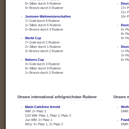
5× Silber durch 5 Ruderer
Deut
4× Bronze durch 5 Ruderer
17× P
21× P
Junioren-Weltmeisterschaften
10× P
7× Gold durch 8 Ruderer
1× Silber durch 5 Ruderer
Deut
2× Bronze durch 3 Ruderer
6× Pl
8× Pl
World Cup
9× Pl
7× Gold durch 2 Ruderer
2× Silber durch 1 Ruderer
Deut
2× Bronze durch 2 Ruderer
1× Pl
3× Pl
Nations Cup
6× Pl
3× Gold durch 3 Ruderer
6× Silber durch 9 Ruderer
1× Bronze durch 2 Ruderer
Unsere international erfolgreichsten Ruderer
Unsere n
Marie-Cathérine Arnold
Wolf
WM: 2× Platz 2
DMR: 
U23 WM: Platz 1, Platz 2, Platz 3
Jun WM: 2× Platz 1
Fran
WCp: 5× Platz 1, 2× Platz 2
DMR: 