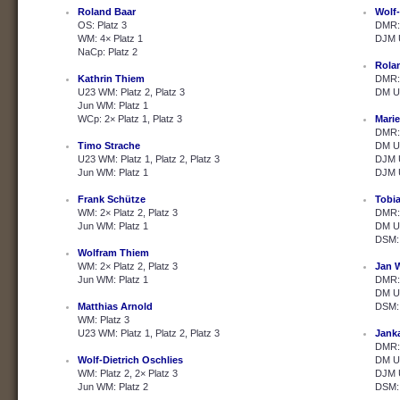
Roland Baar
Wolf-
OS: Platz 3
DMR: 
WM: 4× Platz 1
DJM U
NaCp: Platz 2
Rola
Kathrin Thiem
DMR: 
U23 WM: Platz 2, Platz 3
DM U2
Jun WM: Platz 1
WCp: 2× Platz 1, Platz 3
Marie
DMR: 
Timo Strache
DM U2
U23 WM: Platz 1, Platz 2, Platz 3
DJM U
Jun WM: Platz 1
DJM U
Frank Schütze
Tobi
WM: 2× Platz 2, Platz 3
DMR: 
Jun WM: Platz 1
DM U2
DSM: 
Wolfram Thiem
WM: 2× Platz 2, Platz 3
Jan 
Jun WM: Platz 1
DMR: 
DM U2
Matthias Arnold
DSM: 
WM: Platz 3
U23 WM: Platz 1, Platz 2, Platz 3
Janka
DMR: 
Wolf-Dietrich Oschlies
DM U2
WM: Platz 2, 2× Platz 3
DJM U
Jun WM: Platz 2
DSM: 