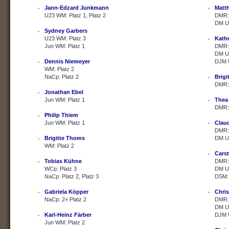
Jann-Edzard Junkmann
Matth
U23 WM: Platz 1, Platz 2
DMR: 
DM U2
Sydney Garbers
U23 WM: Platz 3
Kath
Jun WM: Platz 1
DMR: 
DM U2
Dennis Niemeyer
DJM U
WM: Platz 2
NaCp: Platz 2
Brig
DMR: 
Jonathan Ebel
Jun WM: Platz 1
Thea
DMR: 
Philip Thiem
Jun WM: Platz 1
Clau
DMR: 
Brigitte Thoms
DM U2
WM: Platz 2
Cars
Tobias Kühne
DMR: 
WCp: Platz 3
DM U2
NaCp: Platz 2, Platz 3
DSM: 
Gabriela Köpper
Chris
NaCp: 2× Platz 2
DMR: 
DM U2
Karl-Heinz Färber
DJM U
Jun WM: Platz 2