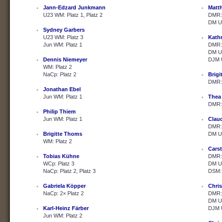
Jann-Edzard Junkmann
Matth
U23 WM: Platz 1, Platz 2
DMR: 
DM U2
Sydney Garbers
U23 WM: Platz 3
Kath
Jun WM: Platz 1
DMR: 
DM U2
Dennis Niemeyer
DJM U
WM: Platz 2
NaCp: Platz 2
Brig
DMR: 
Jonathan Ebel
Jun WM: Platz 1
Thea
DMR: 
Philip Thiem
Jun WM: Platz 1
Clau
DMR: 
Brigitte Thoms
DM U2
WM: Platz 2
Cars
Tobias Kühne
DMR: 
WCp: Platz 3
DM U2
NaCp: Platz 2, Platz 3
DSM: 
Gabriela Köpper
Chris
NaCp: 2× Platz 2
DMR: 
DM U2
Karl-Heinz Färber
DJM U
Jun WM: Platz 2