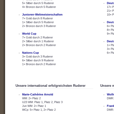
5× Silber durch 5 Ruderer
Deut
4× Bronze durch 5 Ruderer
17× P
21× P
Junioren-Weltmeisterschaften
10× P
7× Gold durch 8 Ruderer
1× Silber durch 5 Ruderer
Deut
2× Bronze durch 3 Ruderer
6× Pl
8× Pl
World Cup
9× Pl
7× Gold durch 2 Ruderer
2× Silber durch 1 Ruderer
Deut
2× Bronze durch 2 Ruderer
1× Pl
3× Pl
Nations Cup
6× Pl
3× Gold durch 3 Ruderer
6× Silber durch 9 Ruderer
1× Bronze durch 2 Ruderer
Unsere international erfolgreichsten Ruderer
Unsere n
Marie-Cathérine Arnold
Wolf
WM: 2× Platz 2
DMR: 
U23 WM: Platz 1, Platz 2, Platz 3
Jun WM: 2× Platz 1
Fran
WCp: 5× Platz 1, 2× Platz 2
DMR: 