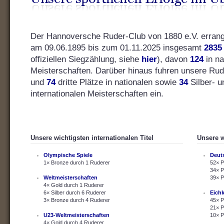
Der Hannoversche Ruder-Club von 1880 e.V. errang s
am 09.06.1895 bis zum 01.11.2025 insgesamt
2835
offiziellen Siegzählung, siehe
hier
), davon
124
in na
Meisterschaften. Darüber hinaus fuhren unsere Ru
und
74
dritte Plätze in nationalen sowie
34
Silber- 
internationalen Meisterschaften ein.
Unsere wichtigsten internationalen Titel
Unsere w
Olympische Spiele
Deut
1× Bronze durch 1 Ruderer
52× P
34× P
Weltmeisterschaften
39× P
4× Gold durch 1 Ruderer
6× Silber durch 6 Ruderer
Eich
3× Bronze durch 4 Ruderer
45× P
21× P
U23-Weltmeisterschaften
10× P
4× Gold durch 4 Ruderer