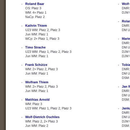
Roland Baar
Wolf-
OS: Platz 3
DMR: 
WM: 4× Platz 1
DJM U
NaCp: Platz 2
Rola
Kathrin Thiem
DMR: 
U23 WM: Platz 2, Platz 3
DM U2
Jun WM: Platz 1
WCp: 2× Platz 1, Platz 3
Marie
DMR: 
Timo Strache
DM U2
U23 WM: Platz 1, Platz 2, Platz 3
DJM U
Jun WM: Platz 1
DJM U
Frank Schütze
Tobi
WM: 2× Platz 2, Platz 3
DMR: 
Jun WM: Platz 1
DM U2
DSM: 
Wolfram Thiem
WM: 2× Platz 2, Platz 3
Jan 
Jun WM: Platz 1
DMR: 
DM U2
Matthias Arnold
DSM: 
WM: Platz 3
U23 WM: Platz 1, Platz 2, Platz 3
Janka
DMR: 
Wolf-Dietrich Oschlies
DM U2
WM: Platz 2, 2× Platz 3
DJM U
Jun WM: Platz 2
DSM: 