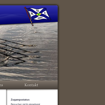
Zugangsstatus
Besucher nicht eingeloggt.