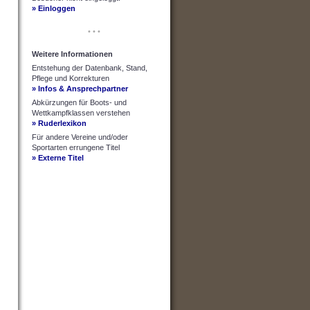
» Einloggen
• • •
Weitere Informationen
Entstehung der Datenbank, Stand,
Pflege und Korrekturen
» Infos & Ansprechpartner
Abkürzungen für Boots- und
Wettkampfklassen verstehen
» Ruderlexikon
Für andere Vereine und/oder
Sportarten errungene Titel
» Externe Titel