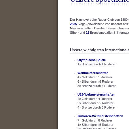
Der Hannoversche Ruder-Club von 1880 e.V
2835
Siege (abweichend von unserer offizi
Meisterschaften. Darüber hinaus fuhren 
Silber- und
22
Bronzemedaillen in internati
Unsere wichtigsten internationale
Olympische Spiele
1× Bronze durch 1 Ruderer
Weltmeisterschaften
4× Gold durch 1 Ruderer
6× Silber durch 6 Ruderer
3× Bronze durch 4 Ruderer
U23-Weltmeisterschaften
4× Gold durch 4 Ruderer
5× Silber durch 5 Ruderer
4× Bronze durch 5 Ruderer
Junioren-Weltmeisterschaften
7× Gold durch 8 Ruderer
1× Silber durch 5 Ruderer