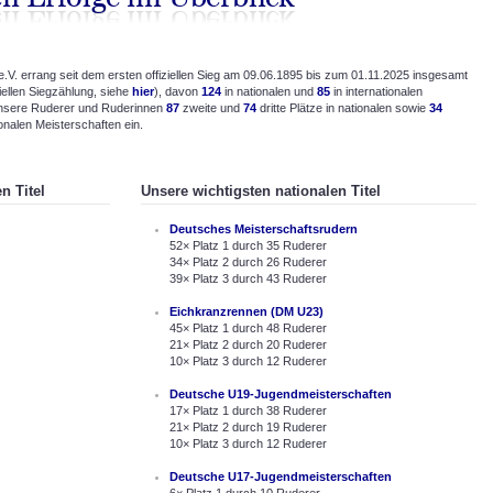
. errang seit dem ersten offiziellen Sieg am 09.06.1895 bis zum 01.11.2025 insgesamt
ellen Siegzählung, siehe
hier
), davon
124
in nationalen und
85
in internationalen
unsere Ruderer und Ruderinnen
87
zweite und
74
dritte Plätze in nationalen sowie
34
onalen Meisterschaften ein.
n Titel
Unsere wichtigsten nationalen Titel
Deutsches Meisterschaftsrudern
52× Platz 1 durch 35 Ruderer
34× Platz 2 durch 26 Ruderer
39× Platz 3 durch 43 Ruderer
Eichkranzrennen (DM U23)
45× Platz 1 durch 48 Ruderer
21× Platz 2 durch 20 Ruderer
10× Platz 3 durch 12 Ruderer
Deutsche U19-Jugendmeisterschaften
17× Platz 1 durch 38 Ruderer
21× Platz 2 durch 19 Ruderer
10× Platz 3 durch 12 Ruderer
Deutsche U17-Jugendmeisterschaften