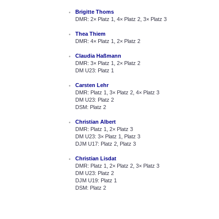
Brigitte Thoms
DMR: 2× Platz 1, 4× Platz 2, 3× Platz 3
Thea Thiem
DMR: 4× Platz 1, 2× Platz 2
Claudia Haßmann
DMR: 3× Platz 1, 2× Platz 2
DM U23: Platz 1
Carsten Lehr
DMR: Platz 1, 3× Platz 2, 4× Platz 3
DM U23: Platz 2
DSM: Platz 2
Christian Albert
DMR: Platz 1, 2× Platz 3
DM U23: 3× Platz 1, Platz 3
DJM U17: Platz 2, Platz 3
Christian Lisdat
DMR: Platz 1, 2× Platz 2, 3× Platz 3
DM U23: Platz 2
DJM U19: Platz 1
DSM: Platz 2