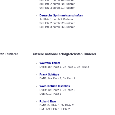
6× Platz 1 durch 10 Ruderer
8× Platz 2 durch 20 Ruderer
9× Platz 3 durch 21 Ruderer
Deutsche Sprintmeisterschaften
1× Platz 1 durch 2 Ruderer
3× Platz 2 durch 22 Ruderer
6× Platz 3 durch 26 Ruderer
sten Ruderer
Unsere national erfolgreichsten Ruderer
Wolfram Thiem
DMR: 18× Platz 1, 2× Platz 2, 2× Platz 3
Frank Schütze
DMR: 14× Platz 1, 3× Platz 2
Wolf-Dietrich Oschlies
DMR: 10× Platz 1, 2× Platz 2
DJM U19: Platz 1
Roland Baar
DMR: 8× Platz 1, 3× Platz 2
DM U23: Platz 1, Platz 2