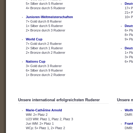
5× Silber durch 5 Ruderer
Deut
4× Bronze durch 5 Ruderer
17× P
21× P
Junioren-Weltmeisterschaften
10× P
7× Gold durch 8 Ruderer
1× Silber durch 5 Ruderer
Deut
2× Bronze durch 3 Ruderer
6× Pl
8× Pl
World Cup
9× Pl
7× Gold durch 2 Ruderer
2× Silber durch 1 Ruderer
Deut
2× Bronze durch 2 Ruderer
1× Pl
3× Pl
Nations Cup
6× Pl
3× Gold durch 3 Ruderer
6× Silber durch 9 Ruderer
1× Bronze durch 2 Ruderer
Unsere international erfolgreichsten Ruderer
Unsere n
Marie-Cathérine Arnold
Wolf
WM: 2× Platz 2
DMR: 
U23 WM: Platz 1, Platz 2, Platz 3
Jun WM: 2× Platz 1
Fran
WCp: 5× Platz 1, 2× Platz 2
DMR: 