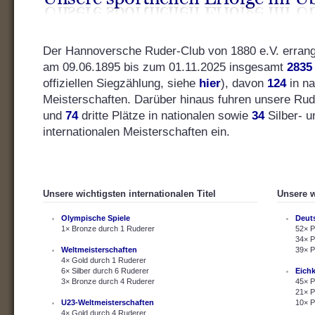
Der Hannoversche Ruder-Club von 1880 e.V. errang s
am 09.06.1895 bis zum 01.11.2025 insgesamt
2835
offiziellen Siegzählung, siehe
hier
), davon
124
in na
Meisterschaften. Darüber hinaus fuhren unsere Ru
und
74
dritte Plätze in nationalen sowie
34
Silber- 
internationalen Meisterschaften ein.
Unsere wichtigsten internationalen Titel
Unsere w
Olympische Spiele
Deut
1× Bronze durch 1 Ruderer
52× P
34× P
Weltmeisterschaften
39× P
4× Gold durch 1 Ruderer
6× Silber durch 6 Ruderer
Eich
3× Bronze durch 4 Ruderer
45× P
21× P
U23-Weltmeisterschaften
10× P
4× Gold durch 4 Ruderer