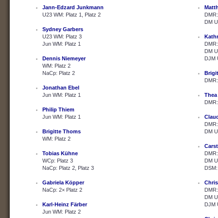
Jann-Edzard Junkmann
Matth
U23 WM: Platz 1, Platz 2
DMR: 
DM U2
Sydney Garbers
U23 WM: Platz 3
Kath
Jun WM: Platz 1
DMR: 
DM U2
Dennis Niemeyer
DJM U
WM: Platz 2
NaCp: Platz 2
Brig
DMR: 
Jonathan Ebel
Jun WM: Platz 1
Thea
DMR: 
Philip Thiem
Jun WM: Platz 1
Clau
DMR: 
Brigitte Thoms
DM U2
WM: Platz 2
Cars
Tobias Kühne
DMR: 
WCp: Platz 3
DM U2
NaCp: Platz 2, Platz 3
DSM: 
Gabriela Köpper
Chris
NaCp: 2× Platz 2
DMR: 
DM U2
Karl-Heinz Färber
DJM U
Jun WM: Platz 2