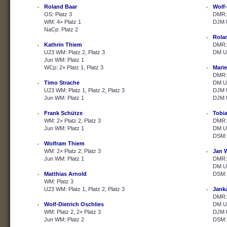
Roland Baar
Wolf-
OS: Platz 3
DMR: 
WM: 4× Platz 1
DJM U
NaCp: Platz 2
Rola
Kathrin Thiem
DMR: 
U23 WM: Platz 2, Platz 3
DM U2
Jun WM: Platz 1
WCp: 2× Platz 1, Platz 3
Marie
DMR: 
Timo Strache
DM U2
U23 WM: Platz 1, Platz 2, Platz 3
DJM U
Jun WM: Platz 1
DJM U
Frank Schütze
Tobi
WM: 2× Platz 2, Platz 3
DMR: 
Jun WM: Platz 1
DM U2
DSM: 
Wolfram Thiem
WM: 2× Platz 2, Platz 3
Jan 
Jun WM: Platz 1
DMR: 
DM U2
Matthias Arnold
DSM: 
WM: Platz 3
U23 WM: Platz 1, Platz 2, Platz 3
Janka
DMR: 
Wolf-Dietrich Oschlies
DM U2
WM: Platz 2, 2× Platz 3
DJM U
Jun WM: Platz 2
DSM: 