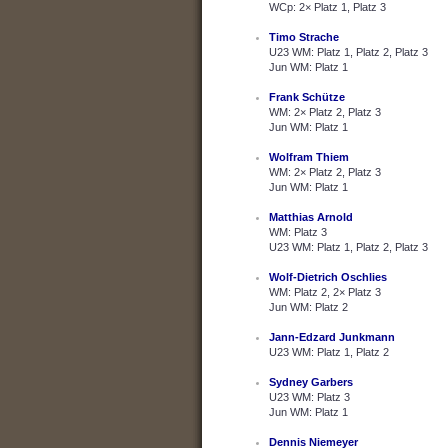
WCp: 2× Platz 1, Platz 3
Timo Strache
U23 WM: Platz 1, Platz 2, Platz 3
Jun WM: Platz 1
Frank Schütze
WM: 2× Platz 2, Platz 3
Jun WM: Platz 1
Wolfram Thiem
WM: 2× Platz 2, Platz 3
Jun WM: Platz 1
Matthias Arnold
WM: Platz 3
U23 WM: Platz 1, Platz 2, Platz 3
Wolf-Dietrich Oschlies
WM: Platz 2, 2× Platz 3
Jun WM: Platz 2
Jann-Edzard Junkmann
U23 WM: Platz 1, Platz 2
Sydney Garbers
U23 WM: Platz 3
Jun WM: Platz 1
Dennis Niemeyer