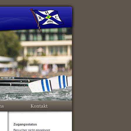
Zugangsstatus
Besucher nicht eingeloggt.