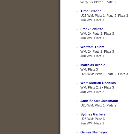
WCp: 2× Platz 1, Platz 3
Timo Strache
U23 WM: Platz 1, Platz 2, Platz 3
Jun WM: Platz 1
Frank Schütze
WM: 2× Platz 2, Platz 3
Jun WM: Platz 1
Wolfram Thiem
WM: 2× Platz 2, Platz 3
Jun WM: Platz 1
Matthias Arnold
WM: Platz 3
U23 WM: Platz 1, Platz 2, Platz 3
Wolf-Dietrich Oschlies
WM: Platz 2, 2× Platz 3
Jun WM: Platz 2
Jann-Edzard Junkmann
U23 WM: Platz 1, Platz 2
Sydney Garbers
U23 WM: Platz 3
Jun WM: Platz 1
Dennis Niemeyer