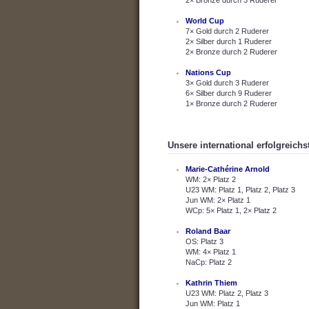
2× Bronze durch 3 Ruderer
World Cup
7× Gold durch 2 Ruderer
2× Silber durch 1 Ruderer
2× Bronze durch 2 Ruderer
Nations Cup
3× Gold durch 3 Ruderer
6× Silber durch 9 Ruderer
1× Bronze durch 2 Ruderer
Unsere international erfolgreich
Marie-Cathérine Arnold
WM: 2× Platz 2
U23 WM: Platz 1, Platz 2, Platz 3
Jun WM: 2× Platz 1
WCp: 5× Platz 1, 2× Platz 2
Roland Baar
OS: Platz 3
WM: 4× Platz 1
NaCp: Platz 2
Kathrin Thiem
U23 WM: Platz 2, Platz 3
Jun WM: Platz 1