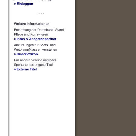
» Einloggen
• • •
Weitere Informationen
Entstehung der Datenbank, Stand,
Pflege und Korrekturen
» Infos & Ansprechpartner
Abkürzungen für Boots- und
Wettkampfklassen verstehen
» Ruderlexikon
Für andere Vereine und/oder
Sportarten errungene Titel
» Externe Titel