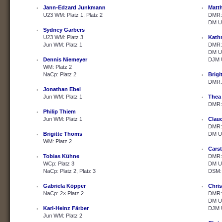
Jann-Edzard Junkmann
Matth
U23 WM: Platz 1, Platz 2
DMR: 
DM U2
Sydney Garbers
U23 WM: Platz 3
Kath
Jun WM: Platz 1
DMR: 
DM U2
Dennis Niemeyer
DJM U
WM: Platz 2
NaCp: Platz 2
Brig
DMR: 
Jonathan Ebel
Jun WM: Platz 1
Thea
DMR: 
Philip Thiem
Jun WM: Platz 1
Clau
DMR: 
Brigitte Thoms
DM U2
WM: Platz 2
Cars
Tobias Kühne
DMR: 
WCp: Platz 3
DM U2
NaCp: Platz 2, Platz 3
DSM: 
Gabriela Köpper
Chris
NaCp: 2× Platz 2
DMR: 
DM U2
Karl-Heinz Färber
DJM U
Jun WM: Platz 2