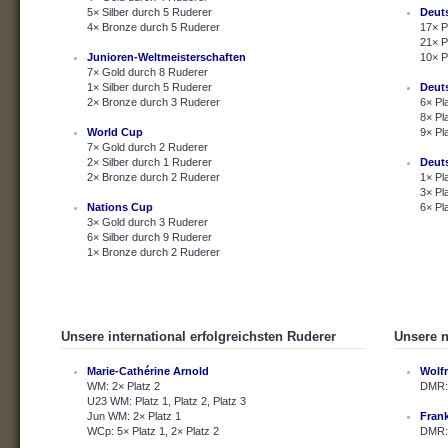
5× Silber durch 5 Ruderer
Deut
4× Bronze durch 5 Ruderer
17× P
21× P
Junioren-Weltmeisterschaften
10× P
7× Gold durch 8 Ruderer
1× Silber durch 5 Ruderer
Deut
2× Bronze durch 3 Ruderer
6× Pl
8× Pl
World Cup
9× Pl
7× Gold durch 2 Ruderer
2× Silber durch 1 Ruderer
Deut
2× Bronze durch 2 Ruderer
1× Pl
3× Pl
Nations Cup
6× Pl
3× Gold durch 3 Ruderer
6× Silber durch 9 Ruderer
1× Bronze durch 2 Ruderer
Unsere international erfolgreichsten Ruderer
Unsere n
Marie-Cathérine Arnold
Wolf
WM: 2× Platz 2
DMR: 
U23 WM: Platz 1, Platz 2, Platz 3
Jun WM: 2× Platz 1
Fran
WCp: 5× Platz 1, 2× Platz 2
DMR: 