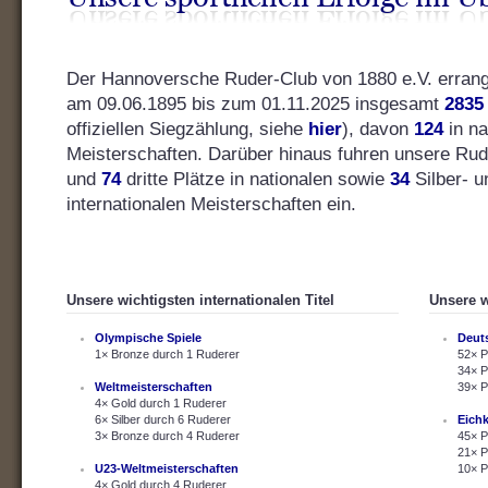
Der Hannoversche Ruder-Club von 1880 e.V. errang s
am 09.06.1895 bis zum 01.11.2025 insgesamt
2835
offiziellen Siegzählung, siehe
hier
), davon
124
in na
Meisterschaften. Darüber hinaus fuhren unsere Ru
und
74
dritte Plätze in nationalen sowie
34
Silber- 
internationalen Meisterschaften ein.
Unsere wichtigsten internationalen Titel
Unsere w
Olympische Spiele
Deut
1× Bronze durch 1 Ruderer
52× P
34× P
Weltmeisterschaften
39× P
4× Gold durch 1 Ruderer
6× Silber durch 6 Ruderer
Eich
3× Bronze durch 4 Ruderer
45× P
21× P
U23-Weltmeisterschaften
10× P
4× Gold durch 4 Ruderer