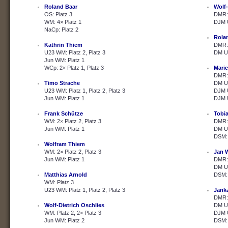
Roland Baar
Wolf-
OS: Platz 3
DMR: 
WM: 4× Platz 1
DJM U
NaCp: Platz 2
Rola
Kathrin Thiem
DMR: 
U23 WM: Platz 2, Platz 3
DM U2
Jun WM: Platz 1
WCp: 2× Platz 1, Platz 3
Marie
DMR: 
Timo Strache
DM U2
U23 WM: Platz 1, Platz 2, Platz 3
DJM U
Jun WM: Platz 1
DJM U
Frank Schütze
Tobi
WM: 2× Platz 2, Platz 3
DMR: 
Jun WM: Platz 1
DM U2
DSM: 
Wolfram Thiem
WM: 2× Platz 2, Platz 3
Jan 
Jun WM: Platz 1
DMR: 
DM U2
Matthias Arnold
DSM: 
WM: Platz 3
U23 WM: Platz 1, Platz 2, Platz 3
Janka
DMR: 
Wolf-Dietrich Oschlies
DM U2
WM: Platz 2, 2× Platz 3
DJM U
Jun WM: Platz 2
DSM: 