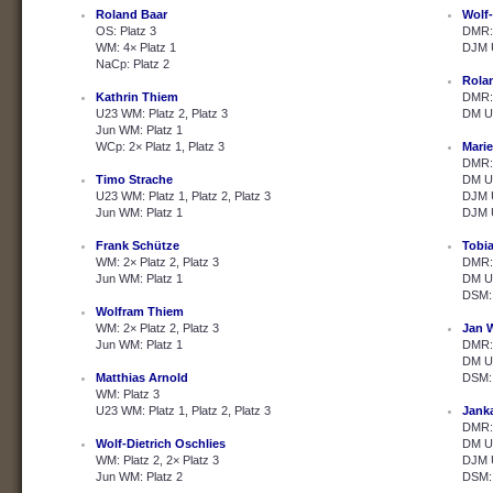
Roland Baar
Wolf-
OS: Platz 3
DMR: 
WM: 4× Platz 1
DJM U
NaCp: Platz 2
Rola
Kathrin Thiem
DMR: 
U23 WM: Platz 2, Platz 3
DM U2
Jun WM: Platz 1
WCp: 2× Platz 1, Platz 3
Marie
DMR: 
Timo Strache
DM U2
U23 WM: Platz 1, Platz 2, Platz 3
DJM U
Jun WM: Platz 1
DJM U
Frank Schütze
Tobi
WM: 2× Platz 2, Platz 3
DMR: 
Jun WM: Platz 1
DM U2
DSM: 
Wolfram Thiem
WM: 2× Platz 2, Platz 3
Jan 
Jun WM: Platz 1
DMR: 
DM U2
Matthias Arnold
DSM: 
WM: Platz 3
U23 WM: Platz 1, Platz 2, Platz 3
Janka
DMR: 
Wolf-Dietrich Oschlies
DM U2
WM: Platz 2, 2× Platz 3
DJM U
Jun WM: Platz 2
DSM: 