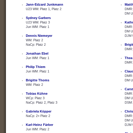
Jann-Edzard Junkmann
Matth
U23 WM: Platz 1, Platz 2
DMR: 
DM U2
Sydney Garbers
U23 WM: Platz 3
Kath
Jun WM: Platz 1
DMR: 
DM U2
Dennis Niemeyer
DJM U
WM: Platz 2
NaCp: Platz 2
Brig
DMR: 
Jonathan Ebel
Jun WM: Platz 1
Thea
DMR: 
Philip Thiem
Jun WM: Platz 1
Clau
DMR: 
Brigitte Thoms
DM U2
WM: Platz 2
Cars
Tobias Kühne
DMR: 
WCp: Platz 3
DM U2
NaCp: Platz 2, Platz 3
DSM: 
Gabriela Köpper
Chris
NaCp: 2× Platz 2
DMR: 
DM U2
Karl-Heinz Färber
DJM U
Jun WM: Platz 2