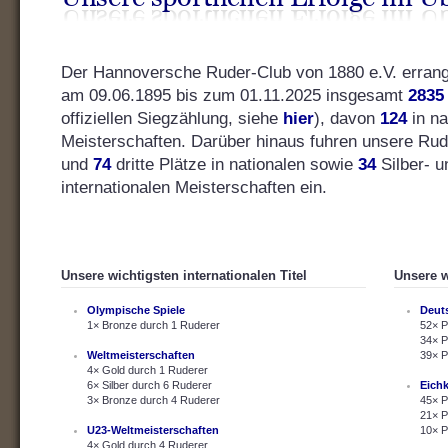
Der Hannoversche Ruder-Club von 1880 e.V. errang s
am 09.06.1895 bis zum 01.11.2025 insgesamt
2835
offiziellen Siegzählung, siehe
hier
), davon
124
in na
Meisterschaften. Darüber hinaus fuhren unsere Ru
und
74
dritte Plätze in nationalen sowie
34
Silber- 
internationalen Meisterschaften ein.
Unsere wichtigsten internationalen Titel
Unsere w
Olympische Spiele
Deut
1× Bronze durch 1 Ruderer
52× P
34× P
Weltmeisterschaften
39× P
4× Gold durch 1 Ruderer
6× Silber durch 6 Ruderer
Eich
3× Bronze durch 4 Ruderer
45× P
21× P
U23-Weltmeisterschaften
10× P
4× Gold durch 4 Ruderer