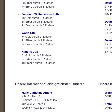
5× Silber durch 5 Ruderer
Deut
4× Bronze durch 5 Ruderer
17× P
21× P
Junioren-Weltmeisterschaften
10× P
7× Gold durch 8 Ruderer
1× Silber durch 5 Ruderer
Deut
2× Bronze durch 3 Ruderer
6× Pl
8× Pl
World Cup
9× Pl
7× Gold durch 2 Ruderer
2× Silber durch 1 Ruderer
Deut
2× Bronze durch 2 Ruderer
1× Pl
3× Pl
Nations Cup
6× Pl
3× Gold durch 3 Ruderer
6× Silber durch 9 Ruderer
1× Bronze durch 2 Ruderer
Unsere international erfolgreichsten Ruderer
Unsere n
Marie-Cathérine Arnold
Wolf
WM: 2× Platz 2
DMR: 
U23 WM: Platz 1, Platz 2, Platz 3
Jun WM: 2× Platz 1
Fran
WCp: 5× Platz 1, 2× Platz 2
DMR: 