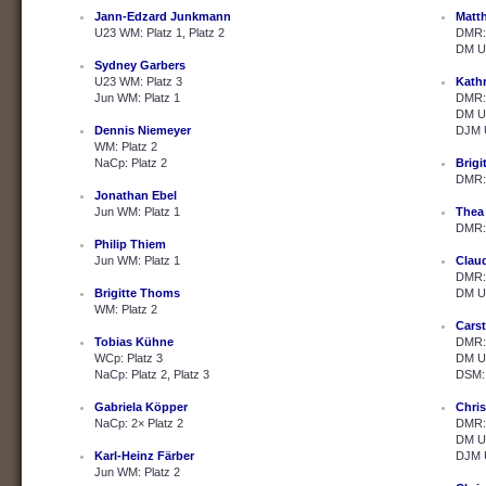
Jann-Edzard Junkmann
Matth
U23 WM: Platz 1, Platz 2
DMR: 
DM U2
Sydney Garbers
U23 WM: Platz 3
Kath
Jun WM: Platz 1
DMR: 
DM U2
Dennis Niemeyer
DJM U
WM: Platz 2
NaCp: Platz 2
Brig
DMR: 
Jonathan Ebel
Jun WM: Platz 1
Thea
DMR: 
Philip Thiem
Jun WM: Platz 1
Clau
DMR: 
Brigitte Thoms
DM U2
WM: Platz 2
Cars
Tobias Kühne
DMR: 
WCp: Platz 3
DM U2
NaCp: Platz 2, Platz 3
DSM: 
Gabriela Köpper
Chris
NaCp: 2× Platz 2
DMR: 
DM U2
Karl-Heinz Färber
DJM U
Jun WM: Platz 2