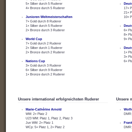
5× Silber durch 5 Ruderer
Deut
4× Bronze durch 5 Ruderer
17× P
21× P
Junioren-Weltmeisterschaften
10× P
7× Gold durch 8 Ruderer
1× Silber durch 5 Ruderer
Deut
2× Bronze durch 3 Ruderer
6× Pl
8× Pl
World Cup
9× Pl
7× Gold durch 2 Ruderer
2× Silber durch 1 Ruderer
Deut
2× Bronze durch 2 Ruderer
1× Pl
3× Pl
Nations Cup
6× Pl
3× Gold durch 3 Ruderer
6× Silber durch 9 Ruderer
1× Bronze durch 2 Ruderer
Unsere international erfolgreichsten Ruderer
Unsere n
Marie-Cathérine Arnold
Wolf
WM: 2× Platz 2
DMR: 
U23 WM: Platz 1, Platz 2, Platz 3
Jun WM: 2× Platz 1
Fran
WCp: 5× Platz 1, 2× Platz 2
DMR: 