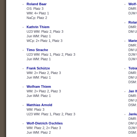
Roland Baar
Wolf-
OS: Platz 3
DMR: 
WM: 4× Platz 1
DJM U
NaCp: Platz 2
Rola
Kathrin Thiem
DMR: 
U23 WM: Platz 2, Platz 3
DM U2
Jun WM: Platz 1
WCp: 2× Platz 1, Platz 3
Marie
DMR: 
Timo Strache
DM U2
U23 WM: Platz 1, Platz 2, Platz 3
DJM U
Jun WM: Platz 1
DJM U
Frank Schütze
Tobi
WM: 2× Platz 2, Platz 3
DMR: 
Jun WM: Platz 1
DM U2
DSM: 
Wolfram Thiem
WM: 2× Platz 2, Platz 3
Jan 
Jun WM: Platz 1
DMR: 
DM U2
Matthias Arnold
DSM: 
WM: Platz 3
U23 WM: Platz 1, Platz 2, Platz 3
Janka
DMR: 
Wolf-Dietrich Oschlies
DM U2
WM: Platz 2, 2× Platz 3
DJM U
Jun WM: Platz 2
DSM: 