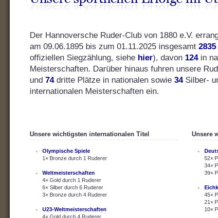
Der Hannoversche Ruder-Club von 1880 e.V. errang s
am 09.06.1895 bis zum 01.11.2025 insgesamt
2835
offiziellen Siegzählung, siehe
hier
), davon
124
in na
Meisterschaften. Darüber hinaus fuhren unsere Ru
und
74
dritte Plätze in nationalen sowie
34
Silber- 
internationalen Meisterschaften ein.
Unsere wichtigsten internationalen Titel
Unsere w
Olympische Spiele
Deut
1× Bronze durch 1 Ruderer
52× P
34× P
Weltmeisterschaften
39× P
4× Gold durch 1 Ruderer
6× Silber durch 6 Ruderer
Eich
3× Bronze durch 4 Ruderer
45× P
21× P
U23-Weltmeisterschaften
10× P
4× Gold durch 4 Ruderer