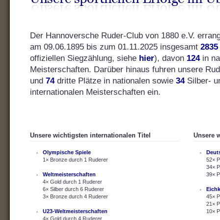
Der Hannoversche Ruder-Club von 1880 e.V. errang s
am 09.06.1895 bis zum 01.11.2025 insgesamt
2835
offiziellen Siegzählung, siehe
hier
), davon
124
in na
Meisterschaften. Darüber hinaus fuhren unsere Ru
und
74
dritte Plätze in nationalen sowie
34
Silber- 
internationalen Meisterschaften ein.
Unsere wichtigsten internationalen Titel
Unsere w
Olympische Spiele
Deut
1× Bronze durch 1 Ruderer
52× P
34× P
Weltmeisterschaften
39× P
4× Gold durch 1 Ruderer
6× Silber durch 6 Ruderer
Eich
3× Bronze durch 4 Ruderer
45× P
21× P
U23-Weltmeisterschaften
10× P
4× Gold durch 4 Ruderer