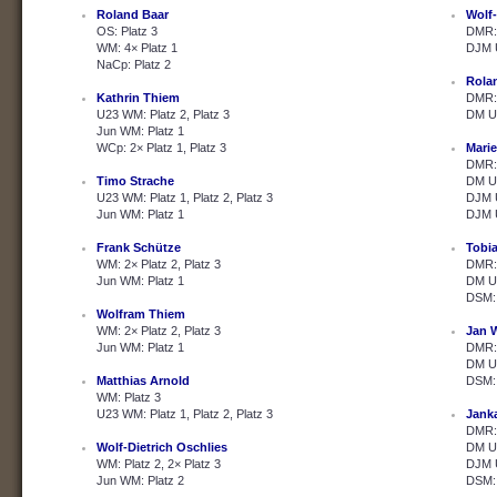
Roland Baar
Wolf-
OS: Platz 3
DMR: 
WM: 4× Platz 1
DJM U
NaCp: Platz 2
Rola
Kathrin Thiem
DMR: 
U23 WM: Platz 2, Platz 3
DM U2
Jun WM: Platz 1
WCp: 2× Platz 1, Platz 3
Marie
DMR: 
Timo Strache
DM U2
U23 WM: Platz 1, Platz 2, Platz 3
DJM U
Jun WM: Platz 1
DJM U
Frank Schütze
Tobi
WM: 2× Platz 2, Platz 3
DMR: 
Jun WM: Platz 1
DM U2
DSM: 
Wolfram Thiem
WM: 2× Platz 2, Platz 3
Jan 
Jun WM: Platz 1
DMR: 
DM U2
Matthias Arnold
DSM: 
WM: Platz 3
U23 WM: Platz 1, Platz 2, Platz 3
Janka
DMR: 
Wolf-Dietrich Oschlies
DM U2
WM: Platz 2, 2× Platz 3
DJM U
Jun WM: Platz 2
DSM: 