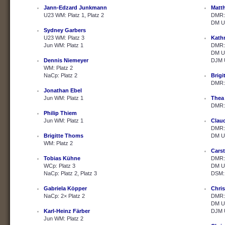
Jann-Edzard Junkmann
Matth
U23 WM: Platz 1, Platz 2
DMR: 
DM U2
Sydney Garbers
U23 WM: Platz 3
Kath
Jun WM: Platz 1
DMR: 
DM U2
Dennis Niemeyer
DJM U
WM: Platz 2
NaCp: Platz 2
Brig
DMR: 
Jonathan Ebel
Jun WM: Platz 1
Thea
DMR: 
Philip Thiem
Jun WM: Platz 1
Clau
DMR: 
Brigitte Thoms
DM U2
WM: Platz 2
Cars
Tobias Kühne
DMR: 
WCp: Platz 3
DM U2
NaCp: Platz 2, Platz 3
DSM: 
Gabriela Köpper
Chris
NaCp: 2× Platz 2
DMR: 
DM U2
Karl-Heinz Färber
DJM U
Jun WM: Platz 2