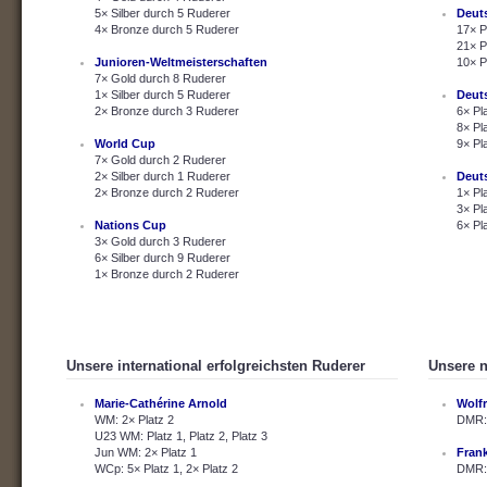
5× Silber durch 5 Ruderer
Deut
4× Bronze durch 5 Ruderer
17× P
21× P
Junioren-Weltmeisterschaften
10× P
7× Gold durch 8 Ruderer
1× Silber durch 5 Ruderer
Deut
2× Bronze durch 3 Ruderer
6× Pl
8× Pl
World Cup
9× Pl
7× Gold durch 2 Ruderer
2× Silber durch 1 Ruderer
Deut
2× Bronze durch 2 Ruderer
1× Pl
3× Pl
Nations Cup
6× Pl
3× Gold durch 3 Ruderer
6× Silber durch 9 Ruderer
1× Bronze durch 2 Ruderer
Unsere international erfolgreichsten Ruderer
Unsere n
Marie-Cathérine Arnold
Wolf
WM: 2× Platz 2
DMR: 
U23 WM: Platz 1, Platz 2, Platz 3
Jun WM: 2× Platz 1
Fran
WCp: 5× Platz 1, 2× Platz 2
DMR: 