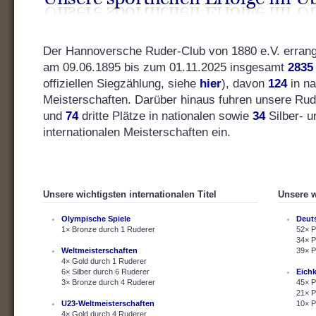
Der Hannoversche Ruder-Club von 1880 e.V. errang s
am 09.06.1895 bis zum 01.11.2025 insgesamt
2835
offiziellen Siegzählung, siehe
hier
), davon
124
in na
Meisterschaften. Darüber hinaus fuhren unsere Ru
und
74
dritte Plätze in nationalen sowie
34
Silber- 
internationalen Meisterschaften ein.
Unsere wichtigsten internationalen Titel
Unsere w
Olympische Spiele
Deut
1× Bronze durch 1 Ruderer
52× P
34× P
Weltmeisterschaften
39× P
4× Gold durch 1 Ruderer
6× Silber durch 6 Ruderer
Eich
3× Bronze durch 4 Ruderer
45× P
21× P
U23-Weltmeisterschaften
10× P
4× Gold durch 4 Ruderer