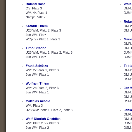
Roland Baar
Wolf-
OS: Platz 3
DMR: 
WM: 4× Platz 1
DJM U
NaCp: Platz 2
Rola
Kathrin Thiem
DMR: 
U23 WM: Platz 2, Platz 3
DM U2
Jun WM: Platz 1
WCp: 2× Platz 1, Platz 3
Marie
DMR: 
Timo Strache
DM U2
U23 WM: Platz 1, Platz 2, Platz 3
DJM U
Jun WM: Platz 1
DJM U
Frank Schütze
Tobi
WM: 2× Platz 2, Platz 3
DMR: 
Jun WM: Platz 1
DM U2
DSM: 
Wolfram Thiem
WM: 2× Platz 2, Platz 3
Jan 
Jun WM: Platz 1
DMR: 
DM U2
Matthias Arnold
DSM: 
WM: Platz 3
U23 WM: Platz 1, Platz 2, Platz 3
Janka
DMR: 
Wolf-Dietrich Oschlies
DM U2
WM: Platz 2, 2× Platz 3
DJM U
Jun WM: Platz 2
DSM: 