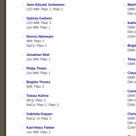
Jann-Edzard Junkmann
Matth
U23 WM: Platz 1, Platz 2
DMR: 
DM U2
Sydney Garbers
U23 WM: Platz 3
Kath
Jun WM: Platz 1
DMR: 
DM U2
Dennis Niemeyer
DJM U
WM: Platz 2
NaCp: Platz 2
Brig
DMR: 
Jonathan Ebel
Jun WM: Platz 1
Thea
DMR: 
Philip Thiem
Jun WM: Platz 1
Clau
DMR: 
Brigitte Thoms
DM U2
WM: Platz 2
Cars
Tobias Kühne
DMR: 
WCp: Platz 3
DM U2
NaCp: Platz 2, Platz 3
DSM: 
Gabriela Köpper
Chris
NaCp: 2× Platz 2
DMR: 
DM U2
Karl-Heinz Färber
DJM U
Jun WM: Platz 2