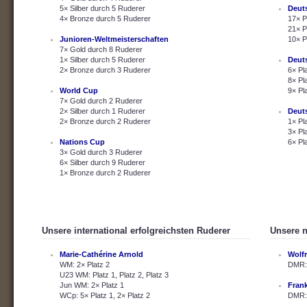
5× Silber durch 5 Ruderer
Deut
4× Bronze durch 5 Ruderer
17× P
21× P
Junioren-Weltmeisterschaften
10× P
7× Gold durch 8 Ruderer
1× Silber durch 5 Ruderer
Deut
2× Bronze durch 3 Ruderer
6× Pl
8× Pl
World Cup
9× Pl
7× Gold durch 2 Ruderer
2× Silber durch 1 Ruderer
Deut
2× Bronze durch 2 Ruderer
1× Pl
3× Pl
Nations Cup
6× Pl
3× Gold durch 3 Ruderer
6× Silber durch 9 Ruderer
1× Bronze durch 2 Ruderer
Unsere international erfolgreichsten Ruderer
Unsere n
Marie-Cathérine Arnold
Wolf
WM: 2× Platz 2
DMR: 
U23 WM: Platz 1, Platz 2, Platz 3
Jun WM: 2× Platz 1
Fran
WCp: 5× Platz 1, 2× Platz 2
DMR: 