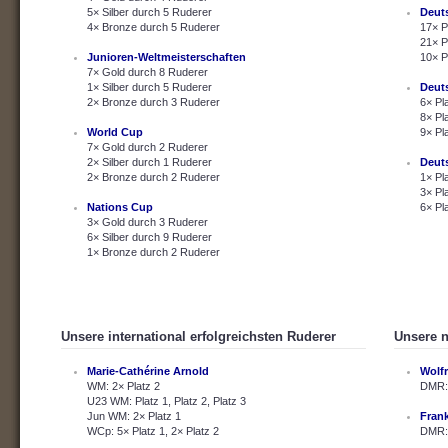
5× Silber durch 5 Ruderer
Deut
4× Bronze durch 5 Ruderer
17× P
21× P
Junioren-Weltmeisterschaften
10× P
7× Gold durch 8 Ruderer
1× Silber durch 5 Ruderer
Deut
2× Bronze durch 3 Ruderer
6× Pl
8× Pl
World Cup
9× Pl
7× Gold durch 2 Ruderer
2× Silber durch 1 Ruderer
Deut
2× Bronze durch 2 Ruderer
1× Pl
3× Pl
Nations Cup
6× Pl
3× Gold durch 3 Ruderer
6× Silber durch 9 Ruderer
1× Bronze durch 2 Ruderer
Unsere international erfolgreichsten Ruderer
Unsere n
Marie-Cathérine Arnold
Wolf
WM: 2× Platz 2
DMR: 
U23 WM: Platz 1, Platz 2, Platz 3
Jun WM: 2× Platz 1
Fran
WCp: 5× Platz 1, 2× Platz 2
DMR: 