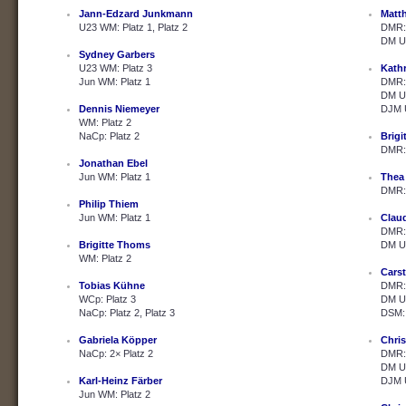
Jann-Edzard Junkmann
Matth
U23 WM: Platz 1, Platz 2
DMR: 
DM U2
Sydney Garbers
U23 WM: Platz 3
Kath
Jun WM: Platz 1
DMR: 
DM U2
Dennis Niemeyer
DJM U
WM: Platz 2
NaCp: Platz 2
Brig
DMR: 
Jonathan Ebel
Jun WM: Platz 1
Thea
DMR: 
Philip Thiem
Jun WM: Platz 1
Clau
DMR: 
Brigitte Thoms
DM U2
WM: Platz 2
Cars
Tobias Kühne
DMR: 
WCp: Platz 3
DM U2
NaCp: Platz 2, Platz 3
DSM: 
Gabriela Köpper
Chris
NaCp: 2× Platz 2
DMR: 
DM U2
Karl-Heinz Färber
DJM U
Jun WM: Platz 2