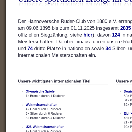
Der Hannoversche Ruder-Club von 1880 e.V. errang s
am 09.06.1895 bis zum 01.11.2025 insgesamt
2835
offiziellen Siegzählung, siehe
hier
), davon
124
in na
Meisterschaften. Darüber hinaus fuhren unsere Ru
und
74
dritte Plätze in nationalen sowie
34
Silber- 
internationalen Meisterschaften ein.
Unsere wichtigsten internationalen Titel
Unsere w
Olympische Spiele
Deut
1× Bronze durch 1 Ruderer
52× P
34× P
Weltmeisterschaften
39× P
4× Gold durch 1 Ruderer
6× Silber durch 6 Ruderer
Eich
3× Bronze durch 4 Ruderer
45× P
21× P
U23-Weltmeisterschaften
10× P
4× Gold durch 4 Ruderer