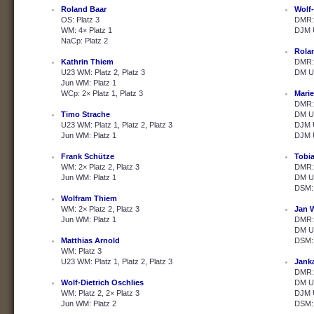
Roland Baar
Wolf-
OS: Platz 3
DMR: 
WM: 4× Platz 1
DJM U
NaCp: Platz 2
Rola
Kathrin Thiem
DMR: 
U23 WM: Platz 2, Platz 3
DM U2
Jun WM: Platz 1
WCp: 2× Platz 1, Platz 3
Marie
DMR: 
Timo Strache
DM U2
U23 WM: Platz 1, Platz 2, Platz 3
DJM U
Jun WM: Platz 1
DJM U
Frank Schütze
Tobi
WM: 2× Platz 2, Platz 3
DMR: 
Jun WM: Platz 1
DM U2
DSM: 
Wolfram Thiem
WM: 2× Platz 2, Platz 3
Jan 
Jun WM: Platz 1
DMR: 
DM U2
Matthias Arnold
DSM: 
WM: Platz 3
U23 WM: Platz 1, Platz 2, Platz 3
Janka
DMR: 
Wolf-Dietrich Oschlies
DM U2
WM: Platz 2, 2× Platz 3
DJM U
Jun WM: Platz 2
DSM: 