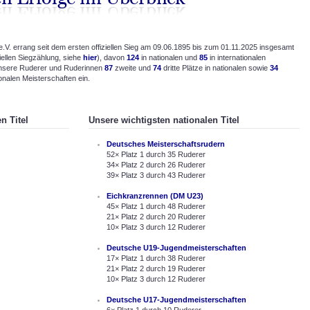
. errang seit dem ersten offiziellen Sieg am 09.06.1895 bis zum 01.11.2025 insgesamt
ellen Siegzählung, siehe
hier
), davon
124
in nationalen und
85
in internationalen
unsere Ruderer und Ruderinnen
87
zweite und
74
dritte Plätze in nationalen sowie
34
onalen Meisterschaften ein.
n Titel
Unsere wichtigsten nationalen Titel
Deutsches Meisterschaftsrudern
52× Platz 1 durch 35 Ruderer
34× Platz 2 durch 26 Ruderer
39× Platz 3 durch 43 Ruderer
Eichkranzrennen (DM U23)
45× Platz 1 durch 48 Ruderer
21× Platz 2 durch 20 Ruderer
10× Platz 3 durch 12 Ruderer
Deutsche U19-Jugendmeisterschaften
17× Platz 1 durch 38 Ruderer
21× Platz 2 durch 19 Ruderer
10× Platz 3 durch 12 Ruderer
Deutsche U17-Jugendmeisterschaften