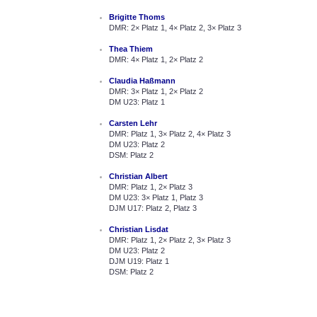
Brigitte Thoms
DMR: 2× Platz 1, 4× Platz 2, 3× Platz 3
Thea Thiem
DMR: 4× Platz 1, 2× Platz 2
Claudia Haßmann
DMR: 3× Platz 1, 2× Platz 2
DM U23: Platz 1
Carsten Lehr
DMR: Platz 1, 3× Platz 2, 4× Platz 3
DM U23: Platz 2
DSM: Platz 2
Christian Albert
DMR: Platz 1, 2× Platz 3
DM U23: 3× Platz 1, Platz 3
DJM U17: Platz 2, Platz 3
Christian Lisdat
DMR: Platz 1, 2× Platz 2, 3× Platz 3
DM U23: Platz 2
DJM U19: Platz 1
DSM: Platz 2