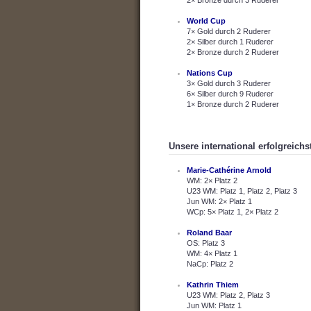
2× Bronze durch 3 Ruderer
World Cup
7× Gold durch 2 Ruderer
2× Silber durch 1 Ruderer
2× Bronze durch 2 Ruderer
Nations Cup
3× Gold durch 3 Ruderer
6× Silber durch 9 Ruderer
1× Bronze durch 2 Ruderer
Unsere international erfolgreich
Marie-Cathérine Arnold
WM: 2× Platz 2
U23 WM: Platz 1, Platz 2, Platz 3
Jun WM: 2× Platz 1
WCp: 5× Platz 1, 2× Platz 2
Roland Baar
OS: Platz 3
WM: 4× Platz 1
NaCp: Platz 2
Kathrin Thiem
U23 WM: Platz 2, Platz 3
Jun WM: Platz 1