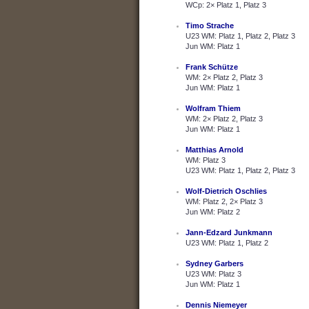
WCp: 2× Platz 1, Platz 3
Timo Strache
U23 WM: Platz 1, Platz 2, Platz 3
Jun WM: Platz 1
Frank Schütze
WM: 2× Platz 2, Platz 3
Jun WM: Platz 1
Wolfram Thiem
WM: 2× Platz 2, Platz 3
Jun WM: Platz 1
Matthias Arnold
WM: Platz 3
U23 WM: Platz 1, Platz 2, Platz 3
Wolf-Dietrich Oschlies
WM: Platz 2, 2× Platz 3
Jun WM: Platz 2
Jann-Edzard Junkmann
U23 WM: Platz 1, Platz 2
Sydney Garbers
U23 WM: Platz 3
Jun WM: Platz 1
Dennis Niemeyer