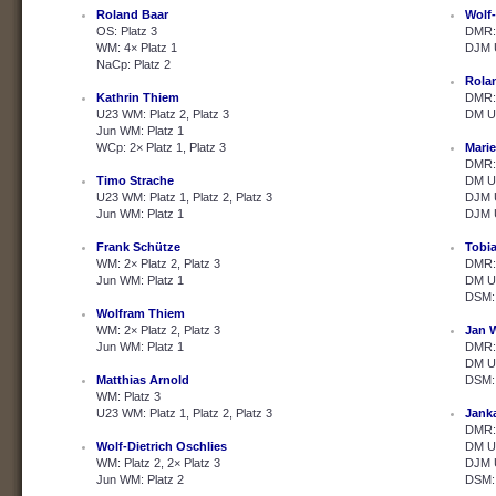
Roland Baar
Wolf-
OS: Platz 3
DMR: 
WM: 4× Platz 1
DJM U
NaCp: Platz 2
Rola
Kathrin Thiem
DMR: 
U23 WM: Platz 2, Platz 3
DM U2
Jun WM: Platz 1
WCp: 2× Platz 1, Platz 3
Marie
DMR: 
Timo Strache
DM U2
U23 WM: Platz 1, Platz 2, Platz 3
DJM U
Jun WM: Platz 1
DJM U
Frank Schütze
Tobi
WM: 2× Platz 2, Platz 3
DMR: 
Jun WM: Platz 1
DM U2
DSM: 
Wolfram Thiem
WM: 2× Platz 2, Platz 3
Jan 
Jun WM: Platz 1
DMR: 
DM U2
Matthias Arnold
DSM: 
WM: Platz 3
U23 WM: Platz 1, Platz 2, Platz 3
Janka
DMR: 
Wolf-Dietrich Oschlies
DM U2
WM: Platz 2, 2× Platz 3
DJM U
Jun WM: Platz 2
DSM: 