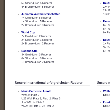
5× Silber durch 5 Ruderer
Deut
4× Bronze durch 5 Ruderer
17× P
21× P
Junioren-Weltmeisterschaften
10× P
7× Gold durch 8 Ruderer
1× Silber durch 5 Ruderer
Deut
2× Bronze durch 3 Ruderer
6× Pl
8× Pl
World Cup
9× Pl
7× Gold durch 2 Ruderer
2× Silber durch 1 Ruderer
Deut
2× Bronze durch 2 Ruderer
1× Pl
3× Pl
Nations Cup
6× Pl
3× Gold durch 3 Ruderer
6× Silber durch 9 Ruderer
1× Bronze durch 2 Ruderer
Unsere international erfolgreichsten Ruderer
Unsere n
Marie-Cathérine Arnold
Wolf
WM: 2× Platz 2
DMR: 
U23 WM: Platz 1, Platz 2, Platz 3
Jun WM: 2× Platz 1
Fran
WCp: 5× Platz 1, 2× Platz 2
DMR: 