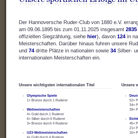
Der Hannoversche Ruder-Club von 1880 e.V. errang s
am 09.06.1895 bis zum 01.11.2025 insgesamt
2835
offiziellen Siegzählung, siehe
hier
), davon
124
in na
Meisterschaften. Darüber hinaus fuhren unsere Ru
und
74
dritte Plätze in nationalen sowie
34
Silber- 
internationalen Meisterschaften ein.
Unsere wichtigsten internationalen Titel
Unsere w
Olympische Spiele
Deut
1× Bronze durch 1 Ruderer
52× P
34× P
Weltmeisterschaften
39× P
4× Gold durch 1 Ruderer
6× Silber durch 6 Ruderer
Eich
3× Bronze durch 4 Ruderer
45× P
21× P
U23-Weltmeisterschaften
10× P
4× Gold durch 4 Ruderer