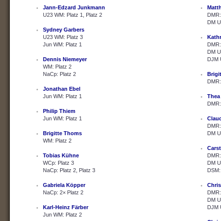
Jann-Edzard Junkmann
Matth
U23 WM: Platz 1, Platz 2
DMR: 
DM U2
Sydney Garbers
U23 WM: Platz 3
Kath
Jun WM: Platz 1
DMR: 
DM U2
Dennis Niemeyer
DJM U
WM: Platz 2
NaCp: Platz 2
Brig
DMR: 
Jonathan Ebel
Jun WM: Platz 1
Thea
DMR: 
Philip Thiem
Jun WM: Platz 1
Clau
DMR: 
Brigitte Thoms
DM U2
WM: Platz 2
Cars
Tobias Kühne
DMR: 
WCp: Platz 3
DM U2
NaCp: Platz 2, Platz 3
DSM: 
Gabriela Köpper
Chris
NaCp: 2× Platz 2
DMR: 
DM U2
Karl-Heinz Färber
DJM U
Jun WM: Platz 2