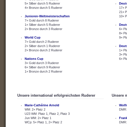
5× Silber durch 5 Ruderer
Deut
4× Bronze durch 5 Ruderer
17× P
21× P
Junioren-Weltmeisterschaften
10× P
7× Gold durch 8 Ruderer
1× Silber durch 5 Ruderer
Deut
2× Bronze durch 3 Ruderer
6× Pl
8× Pl
World Cup
9× Pl
7× Gold durch 2 Ruderer
2× Silber durch 1 Ruderer
Deut
2× Bronze durch 2 Ruderer
1× Pl
3× Pl
Nations Cup
6× Pl
3× Gold durch 3 Ruderer
6× Silber durch 9 Ruderer
1× Bronze durch 2 Ruderer
Unsere international erfolgreichsten Ruderer
Unsere n
Marie-Cathérine Arnold
Wolf
WM: 2× Platz 2
DMR: 
U23 WM: Platz 1, Platz 2, Platz 3
Jun WM: 2× Platz 1
Fran
WCp: 5× Platz 1, 2× Platz 2
DMR: 