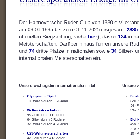
Der Hannoversche Ruder-Club von 1880 e.V. errang s
am 09.06.1895 bis zum 01.11.2025 insgesamt
2835
offiziellen Siegzählung, siehe
hier
), davon
124
in na
Meisterschaften. Darüber hinaus fuhren unsere Ru
und
74
dritte Plätze in nationalen sowie
34
Silber- 
internationalen Meisterschaften ein.
Unsere wichtigsten internationalen Titel
Unsere w
Olympische Spiele
Deut
1× Bronze durch 1 Ruderer
52× P
34× P
Weltmeisterschaften
39× P
4× Gold durch 1 Ruderer
6× Silber durch 6 Ruderer
Eich
3× Bronze durch 4 Ruderer
45× P
21× P
U23-Weltmeisterschaften
10× P
4× Gold durch 4 Ruderer