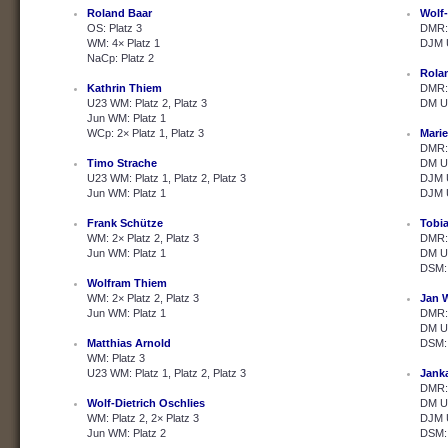
Roland Baar
Wolf-
OS: Platz 3
DMR: 
WM: 4× Platz 1
DJM U
NaCp: Platz 2
Rola
Kathrin Thiem
DMR: 
U23 WM: Platz 2, Platz 3
DM U2
Jun WM: Platz 1
WCp: 2× Platz 1, Platz 3
Marie
DMR: 
Timo Strache
DM U2
U23 WM: Platz 1, Platz 2, Platz 3
DJM U
Jun WM: Platz 1
DJM U
Frank Schütze
Tobi
WM: 2× Platz 2, Platz 3
DMR: 
Jun WM: Platz 1
DM U2
DSM: 
Wolfram Thiem
WM: 2× Platz 2, Platz 3
Jan 
Jun WM: Platz 1
DMR: 
DM U2
Matthias Arnold
DSM: 
WM: Platz 3
U23 WM: Platz 1, Platz 2, Platz 3
Janka
DMR: 
Wolf-Dietrich Oschlies
DM U2
WM: Platz 2, 2× Platz 3
DJM U
Jun WM: Platz 2
DSM: 