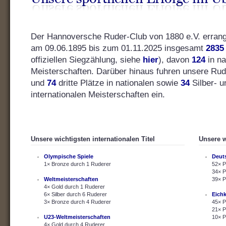
Der Hannoversche Ruder-Club von 1880 e.V. errang s
am 09.06.1895 bis zum 01.11.2025 insgesamt
2835
offiziellen Siegzählung, siehe
hier
), davon
124
in na
Meisterschaften. Darüber hinaus fuhren unsere Ru
und
74
dritte Plätze in nationalen sowie
34
Silber- 
internationalen Meisterschaften ein.
Unsere wichtigsten internationalen Titel
Unsere w
Olympische Spiele
Deut
1× Bronze durch 1 Ruderer
52× P
34× P
Weltmeisterschaften
39× P
4× Gold durch 1 Ruderer
6× Silber durch 6 Ruderer
Eich
3× Bronze durch 4 Ruderer
45× P
21× P
U23-Weltmeisterschaften
10× P
4× Gold durch 4 Ruderer