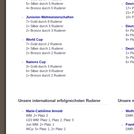
5× Silber durch 5 Ruderer
Deut
4× Bronze durch 5 Ruderer
17× P
21× P
Junioren-Weltmeisterschaften
10× P
7× Gold durch 8 Ruderer
1× Silber durch 5 Ruderer
Deut
2× Bronze durch 3 Ruderer
6× Pl
8× Pl
World Cup
9× Pl
7× Gold durch 2 Ruderer
2× Silber durch 1 Ruderer
Deut
2× Bronze durch 2 Ruderer
1× Pl
3× Pl
Nations Cup
6× Pl
3× Gold durch 3 Ruderer
6× Silber durch 9 Ruderer
1× Bronze durch 2 Ruderer
Unsere international erfolgreichsten Ruderer
Unsere n
Marie-Cathérine Arnold
Wolf
WM: 2× Platz 2
DMR: 
U23 WM: Platz 1, Platz 2, Platz 3
Jun WM: 2× Platz 1
Fran
WCp: 5× Platz 1, 2× Platz 2
DMR: 