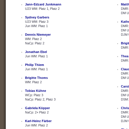
Jann-Edzard Junkmann
Matth
U23 WM: Platz 1, Platz 2
DMR: 
DM U2
Sydney Garbers
U23 WM: Platz 3
Kath
Jun WM: Platz 1
DMR: 
DM U2
Dennis Niemeyer
DJM U
WM: Platz 2
NaCp: Platz 2
Brig
DMR: 
Jonathan Ebel
Jun WM: Platz 1
Thea
DMR: 
Philip Thiem
Jun WM: Platz 1
Clau
DMR: 
Brigitte Thoms
DM U2
WM: Platz 2
Cars
Tobias Kühne
DMR: 
WCp: Platz 3
DM U2
NaCp: Platz 2, Platz 3
DSM: 
Gabriela Köpper
Chris
NaCp: 2× Platz 2
DMR: 
DM U2
Karl-Heinz Färber
DJM U
Jun WM: Platz 2