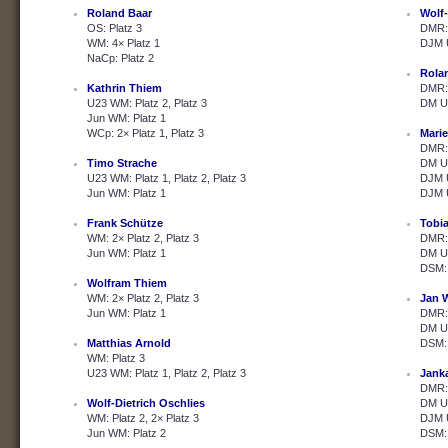
Roland Baar
Wolf-
OS: Platz 3
DMR: 
WM: 4× Platz 1
DJM U
NaCp: Platz 2
Rola
Kathrin Thiem
DMR: 
U23 WM: Platz 2, Platz 3
DM U2
Jun WM: Platz 1
WCp: 2× Platz 1, Platz 3
Marie
DMR: 
Timo Strache
DM U2
U23 WM: Platz 1, Platz 2, Platz 3
DJM U
Jun WM: Platz 1
DJM U
Frank Schütze
Tobi
WM: 2× Platz 2, Platz 3
DMR: 
Jun WM: Platz 1
DM U2
DSM: 
Wolfram Thiem
WM: 2× Platz 2, Platz 3
Jan 
Jun WM: Platz 1
DMR: 
DM U2
Matthias Arnold
DSM: 
WM: Platz 3
U23 WM: Platz 1, Platz 2, Platz 3
Janka
DMR: 
Wolf-Dietrich Oschlies
DM U2
WM: Platz 2, 2× Platz 3
DJM U
Jun WM: Platz 2
DSM: 