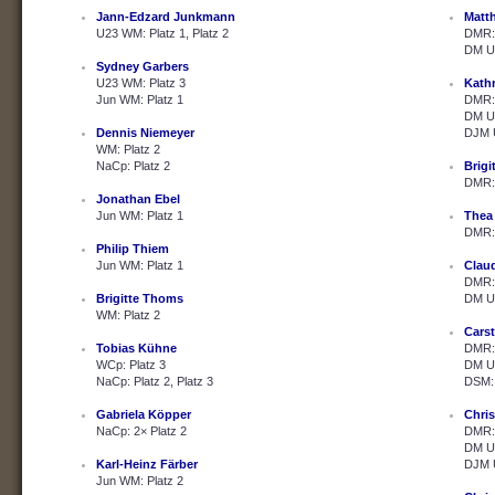
Jann-Edzard Junkmann
Matth
U23 WM: Platz 1, Platz 2
DMR: 
DM U2
Sydney Garbers
U23 WM: Platz 3
Kath
Jun WM: Platz 1
DMR: 
DM U2
Dennis Niemeyer
DJM U
WM: Platz 2
NaCp: Platz 2
Brig
DMR: 
Jonathan Ebel
Jun WM: Platz 1
Thea
DMR: 
Philip Thiem
Jun WM: Platz 1
Clau
DMR: 
Brigitte Thoms
DM U2
WM: Platz 2
Cars
Tobias Kühne
DMR: 
WCp: Platz 3
DM U2
NaCp: Platz 2, Platz 3
DSM: 
Gabriela Köpper
Chris
NaCp: 2× Platz 2
DMR: 
DM U2
Karl-Heinz Färber
DJM U
Jun WM: Platz 2