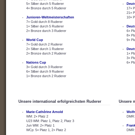
5× Silber durch 5 Ruderer
Deut
4× Bronze durch 5 Ruderer
17× P
21× P
Junioren-Weltmeisterschaften
10× P
7× Gold durch 8 Ruderer
1× Silber durch 5 Ruderer
Deut
2× Bronze durch 3 Ruderer
6× Pl
8× Pl
World Cup
9× Pl
7× Gold durch 2 Ruderer
2× Silber durch 1 Ruderer
Deut
2× Bronze durch 2 Ruderer
1× Pl
3× Pl
Nations Cup
6× Pl
3× Gold durch 3 Ruderer
6× Silber durch 9 Ruderer
1× Bronze durch 2 Ruderer
Unsere international erfolgreichsten Ruderer
Unsere n
Marie-Cathérine Arnold
Wolf
WM: 2× Platz 2
DMR: 
U23 WM: Platz 1, Platz 2, Platz 3
Jun WM: 2× Platz 1
Fran
WCp: 5× Platz 1, 2× Platz 2
DMR: 