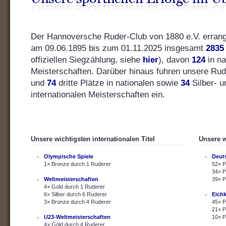
Der Hannoversche Ruder-Club von 1880 e.V. errang s
am 09.06.1895 bis zum 01.11.2025 insgesamt
2835
offiziellen Siegzählung, siehe
hier
), davon
124
in na
Meisterschaften. Darüber hinaus fuhren unsere Ru
und
74
dritte Plätze in nationalen sowie
34
Silber- 
internationalen Meisterschaften ein.
Unsere wichtigsten internationalen Titel
Unsere w
Olympische Spiele
Deut
1× Bronze durch 1 Ruderer
52× P
34× P
Weltmeisterschaften
39× P
4× Gold durch 1 Ruderer
6× Silber durch 6 Ruderer
Eich
3× Bronze durch 4 Ruderer
45× P
21× P
U23-Weltmeisterschaften
10× P
4× Gold durch 4 Ruderer