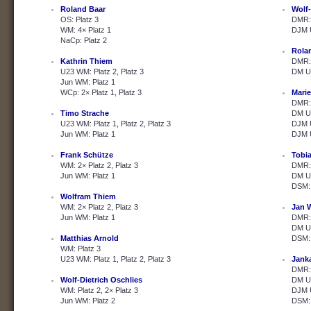
Roland Baar
Wolf-
OS: Platz 3
DMR: 
WM: 4× Platz 1
DJM U
NaCp: Platz 2
Rola
Kathrin Thiem
DMR: 
U23 WM: Platz 2, Platz 3
DM U2
Jun WM: Platz 1
WCp: 2× Platz 1, Platz 3
Marie
DMR: 
Timo Strache
DM U2
U23 WM: Platz 1, Platz 2, Platz 3
DJM U
Jun WM: Platz 1
DJM U
Frank Schütze
Tobi
WM: 2× Platz 2, Platz 3
DMR: 
Jun WM: Platz 1
DM U2
DSM: 
Wolfram Thiem
WM: 2× Platz 2, Platz 3
Jan 
Jun WM: Platz 1
DMR: 
DM U2
Matthias Arnold
DSM: 
WM: Platz 3
U23 WM: Platz 1, Platz 2, Platz 3
Janka
DMR: 
Wolf-Dietrich Oschlies
DM U2
WM: Platz 2, 2× Platz 3
DJM U
Jun WM: Platz 2
DSM: 