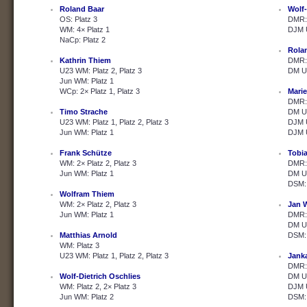
Roland Baar
Wolf-
OS: Platz 3
DMR: 
WM: 4× Platz 1
DJM U
NaCp: Platz 2
Rola
Kathrin Thiem
DMR: 
U23 WM: Platz 2, Platz 3
DM U2
Jun WM: Platz 1
WCp: 2× Platz 1, Platz 3
Marie
DMR: 
Timo Strache
DM U2
U23 WM: Platz 1, Platz 2, Platz 3
DJM U
Jun WM: Platz 1
DJM U
Frank Schütze
Tobi
WM: 2× Platz 2, Platz 3
DMR: 
Jun WM: Platz 1
DM U2
DSM: 
Wolfram Thiem
WM: 2× Platz 2, Platz 3
Jan 
Jun WM: Platz 1
DMR: 
DM U2
Matthias Arnold
DSM: 
WM: Platz 3
U23 WM: Platz 1, Platz 2, Platz 3
Janka
DMR: 
Wolf-Dietrich Oschlies
DM U2
WM: Platz 2, 2× Platz 3
DJM U
Jun WM: Platz 2
DSM: 