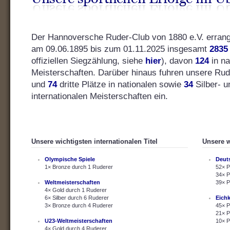
Der Hannoversche Ruder-Club von 1880 e.V. errang s
am 09.06.1895 bis zum 01.11.2025 insgesamt
2835
offiziellen Siegzählung, siehe
hier
), davon
124
in na
Meisterschaften. Darüber hinaus fuhren unsere Ru
und
74
dritte Plätze in nationalen sowie
34
Silber- 
internationalen Meisterschaften ein.
Unsere wichtigsten internationalen Titel
Unsere w
Olympische Spiele
Deut
1× Bronze durch 1 Ruderer
52× P
34× P
Weltmeisterschaften
39× P
4× Gold durch 1 Ruderer
6× Silber durch 6 Ruderer
Eich
3× Bronze durch 4 Ruderer
45× P
21× P
U23-Weltmeisterschaften
10× P
4× Gold durch 4 Ruderer