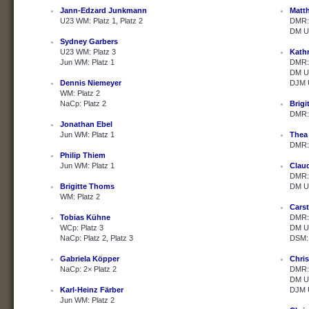
Jann-Edzard Junkmann
Matth
U23 WM: Platz 1, Platz 2
DMR: 
DM U2
Sydney Garbers
U23 WM: Platz 3
Kath
Jun WM: Platz 1
DMR: 
DM U2
Dennis Niemeyer
DJM U
WM: Platz 2
NaCp: Platz 2
Brig
DMR: 
Jonathan Ebel
Jun WM: Platz 1
Thea
DMR: 
Philip Thiem
Jun WM: Platz 1
Clau
DMR: 
Brigitte Thoms
DM U2
WM: Platz 2
Cars
Tobias Kühne
DMR: 
WCp: Platz 3
DM U2
NaCp: Platz 2, Platz 3
DSM: 
Gabriela Köpper
Chris
NaCp: 2× Platz 2
DMR: 
DM U2
Karl-Heinz Färber
DJM U
Jun WM: Platz 2