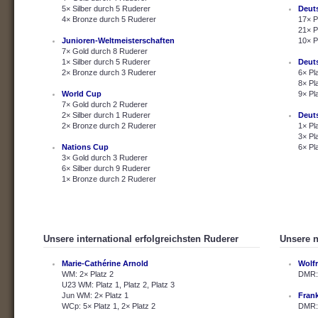
5× Silber durch 5 Ruderer
Deut
4× Bronze durch 5 Ruderer
17× P
21× P
Junioren-Weltmeisterschaften
10× P
7× Gold durch 8 Ruderer
1× Silber durch 5 Ruderer
Deut
2× Bronze durch 3 Ruderer
6× Pl
8× Pl
World Cup
9× Pl
7× Gold durch 2 Ruderer
2× Silber durch 1 Ruderer
Deut
2× Bronze durch 2 Ruderer
1× Pl
3× Pl
Nations Cup
6× Pl
3× Gold durch 3 Ruderer
6× Silber durch 9 Ruderer
1× Bronze durch 2 Ruderer
Unsere international erfolgreichsten Ruderer
Unsere n
Marie-Cathérine Arnold
Wolf
WM: 2× Platz 2
DMR: 
U23 WM: Platz 1, Platz 2, Platz 3
Jun WM: 2× Platz 1
Fran
WCp: 5× Platz 1, 2× Platz 2
DMR: 