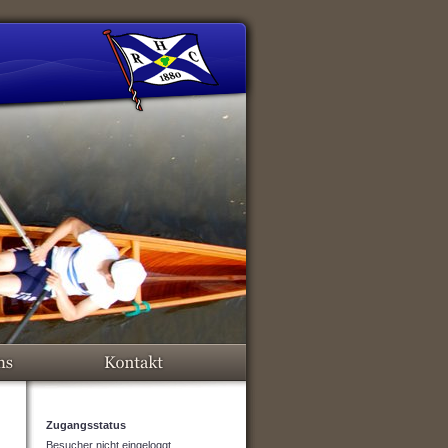
Zugangsstatus
Besucher nicht eingeloggt.