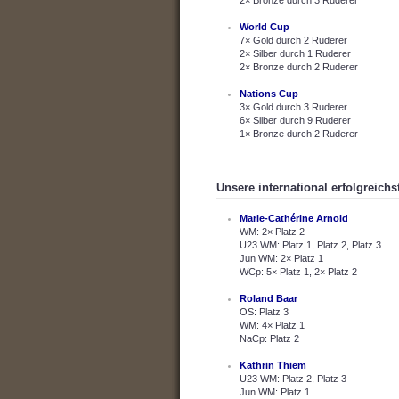
2× Bronze durch 3 Ruderer
World Cup
7× Gold durch 2 Ruderer
2× Silber durch 1 Ruderer
2× Bronze durch 2 Ruderer
Nations Cup
3× Gold durch 3 Ruderer
6× Silber durch 9 Ruderer
1× Bronze durch 2 Ruderer
Unsere international erfolgreich
Marie-Cathérine Arnold
WM: 2× Platz 2
U23 WM: Platz 1, Platz 2, Platz 3
Jun WM: 2× Platz 1
WCp: 5× Platz 1, 2× Platz 2
Roland Baar
OS: Platz 3
WM: 4× Platz 1
NaCp: Platz 2
Kathrin Thiem
U23 WM: Platz 2, Platz 3
Jun WM: Platz 1