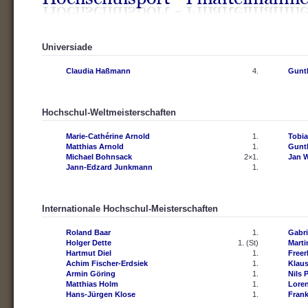
Universiade
Claudia Haßmann
4.
Gunt
Hochschul-Weltmeisterschaften
Marie-Cathérine Arnold
1.
Tobi
Matthias Arnold
1.
Gunt
Michael Bohnsack
2×1.
Jan 
Jann-Edzard Junkmann
1.
Internationale Hochschul-Meisterschaften
Roland Baar
1.
Gabri
Holger Dette
1. (St)
Mart
Hartmut Diel
1.
Freer
Achim Fischer-Erdsiek
1.
Klaus
Armin Göring
1.
Nils 
Matthias Holm
1.
Lore
Hans-Jürgen Klose
1.
Fran