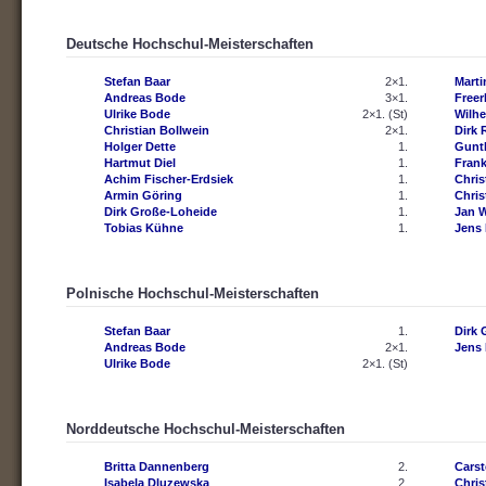
Deutsche Hochschul-Meisterschaften
Stefan Baar
2×1.
Mart
Andreas Bode
3×1.
Freer
Ulrike Bode
2×1. (St)
Wilh
Christian Bollwein
2×1.
Dirk 
Holger Dette
1.
Gunt
Hartmut Diel
1.
Fran
Achim Fischer-Erdsiek
1.
Chris
Armin Göring
1.
Chris
Dirk Große-Loheide
1.
Jan 
Tobias Kühne
1.
Jens 
Polnische Hochschul-Meisterschaften
Stefan Baar
1.
Dirk 
Andreas Bode
2×1.
Jens 
Ulrike Bode
2×1. (St)
Norddeutsche Hochschul-Meisterschaften
Britta Dannenberg
2.
Carst
Isabela Dluzewska
2.
Chris