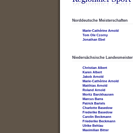
Norddeutsche Meisterschaften
Marie-Cathérine Arnold
Tom Ole Czorny
Jonathan Ebel
Niedersächsische Landesmeister
Christian Albert
Karen Albert
Jakob Arnold
Marie-Cathérine Arnold
Matthias Arnold
Roland Arnold
Moritz Barckhausen
Marcus Barra
Patrick Bartels
Charlotte Basedow
Frederike Basedow
Carolin Beckmann
Friederike Beckmann
Ulrike Behlau
Maximilian Bitter