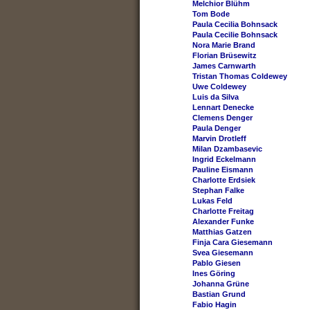
Melchior Blühm
Tom Bode
Paula Cecilia Bohnsack
Paula Cecilie Bohnsack
Nora Marie Brand
Florian Brüsewitz
James Carnwarth
Tristan Thomas Coldewey
Uwe Coldewey
Luis da Silva
Lennart Denecke
Clemens Denger
Paula Denger
Marvin Drotleff
Milan Dzambasevic
Ingrid Eckelmann
Pauline Eismann
Charlotte Erdsiek
Stephan Falke
Lukas Feld
Charlotte Freitag
Alexander Funke
Matthias Gatzen
Finja Cara Giesemann
Svea Giesemann
Pablo Giesen
Ines Göring
Johanna Grüne
Bastian Grund
Fabio Hagin