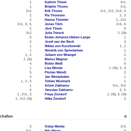
1.
Kathrin Thiem
4×1.
1.
Brigitte Thoms
2×1.
2×2.
Erik Thoms
2×1., 2×2., 5×3., 5.
2.
Pia Thomsen
2., 3.
2.
Hanna Thümler
1., 2×2.
2×1., 4., 6.
Jonas Tilch
2×4., 6.
2.
Jörn Tilsen
5.
3×2.
Julia Triesch
2. (St)
5.
Eeske-Johanna Ubben-Lange
1.
2.
Josef van der Beck
4.
1.
Niklas von Kuczkowski
1., 2.
1.
Hendrik von Spreckelsen
1.
1., 2.
Juliane von Wrangel
2.
1. (St)
Marius Wagner
2.
4.
Robin Weiß
5.
1.
Lisa Wende
1. (St), 3., 4.
5.
Florian Wendt
2.
4.
Jan Westphalen
1.
1., 2., 3.
Tobias Wustrack
1.
1.
Artem Zakharov
3×1., 3×2.
4.
Yaroslav Zakharov
3., 5.
1., 2×2., 3.
Freya Zündorf
2. (St), 5. (St)
2., 2×2. (St)
Hilke Zündorf
2.
chaften
3.
Oskar Menke
2×2.
5×1.
Nils Meyer
3.