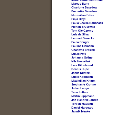
Marcus Barra
Charlotte Basedow
Frederike Basedow
Maximilian Bitter
Finja Bleyl
Paula Cecilie Bohnsack
Florian Brüsewitz
Tom Ole Czorny
Luis da Silva
Lennart Denecke
Paula Denger
Pauline Eismann
Charlotte Erdsiek
Lukas Feld
Johanna Grüne
Nils Hesselink
Lars Hildebrand
Dennis Hupe
Janka Kirstein
Lucie Kopmann
Maximilian Krimm
Stephanie Krohne
Julian Lange
Sven Leßner
Martin Lippmann
Jan-Hendrik Lohrke
Torben Malzahn
Daniel Marquard
Jannik Menke