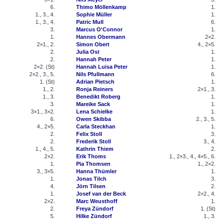
6.
Thimo Möllenkamp
1.
1., 3., 4.
Sophie Müller
1.
1., 3., 4.
Patric Mull
6.
3.
Marcus O'Connor
1.
1.
Hannes Obermann
2×2.
2×1., 2.
Simon Obert
4., 2×5.
2.
Julia Ost
1.
2.
Hannah Peter
1.
2×2. (St)
Hannah Luisa Peter
1.
2×2., 3., 5.
Nils Pfullmann
6.
1. (St)
Adrian Pietsch
1.
1., 2.
Ronja Reiners
2×1., 3.
1., 3.
Benedikt Roberg
1.
3.
Mareike Sack
1.
3×1., 3×2.
Lena Schielke
1.
6.
Owen Skibba
2., 3., 5.
4., 2×5.
Carla Steckhan
1.
2.
Felix Stoll
3.
2.
Frederik Stoll
3., 4.
1., 4., 5.
Kathrin Thiem
2.
2×2.
Erik Thoms
1., 2×3., 4., 4×5., 6.
1.
Pia Thomsen
1., 2×2.
3., 3×5.
Hanna Thümler
1.
1.
Jonas Tilch
3.
4.
Jörn Tilsen
2.
1.
Josef van der Beck
2×2., 4.
2×2.
Marc Weusthoff
1.
2.
Freya Zündorf
1. (St)
5.
Hilke Zündorf
1., 3.