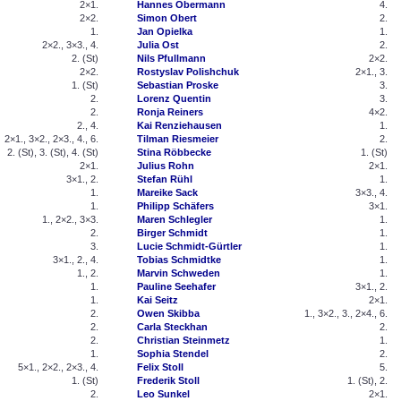
2×1.
Hannes Obermann
4.
2×2.
Simon Obert
2.
1.
Jan Opielka
1.
2×2., 3×3., 4.
Julia Ost
2.
2. (St)
Nils Pfullmann
2×2.
2×2.
Rostyslav Polishchuk
2×1., 3.
1. (St)
Sebastian Proske
3.
2.
Lorenz Quentin
3.
2.
Ronja Reiners
4×2.
2., 4.
Kai Renziehausen
1.
2×1., 3×2., 2×3., 4., 6.
Tilman Riesmeier
2.
2. (St), 3. (St), 4. (St)
Stina Röbbecke
1. (St)
2×1.
Julius Rohn
2×1.
3×1., 2.
Stefan Rühl
1.
1.
Mareike Sack
3×3., 4.
1.
Philipp Schäfers
3×1.
1., 2×2., 3×3.
Maren Schlegler
1.
2.
Birger Schmidt
1.
3.
Lucie Schmidt-Gürtler
1.
3×1., 2., 4.
Tobias Schmidtke
1.
1., 2.
Marvin Schweden
1.
1.
Pauline Seehafer
3×1., 2.
1.
Kai Seitz
2×1.
2.
Owen Skibba
1., 3×2., 3., 2×4., 6.
2.
Carla Steckhan
2.
2.
Christian Steinmetz
1.
1.
Sophia Stendel
2.
5×1., 2×2., 2×3., 4.
Felix Stoll
5.
1. (St)
Frederik Stoll
1. (St), 2.
2.
Leo Sunkel
2×1.