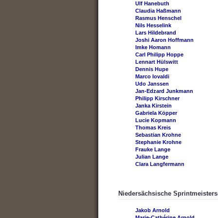
Ulf Hanebuth
Claudia Haßmann
Rasmus Henschel
Nils Hesselink
Lars Hildebrand
Joshi Aaron Hoffmann
Imke Homann
Carl Philipp Hoppe
Lennart Hülswitt
Dennis Hupe
Marco Iovaldi
Udo Janssen
Jan-Edzard Junkmann
Philipp Kirschner
Janka Kirstein
Gabriela Köpper
Lucie Kopmann
Thomas Kreis
Sebastian Krohne
Stephanie Krohne
Frauke Lange
Julian Lange
Clara Langfermann
Niedersächsische Sprintmeisters
Jakob Arnold
Marie-Cathérine Arnold