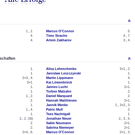
1., 2.
Marcus O'Connor
5.
4.
Timo Strache
4., 7.
4.
Artem Zakharov
3., 4.
schaften
1.
Alisa Lehenchenko
3×1., 2.
1.
Jaroslaw Leszczynski
1.
2×3., 4.
Martin Lippmann
4.
3×1.
Kai Löwenbrück
1.
1.
Jannes Lucht
2×1.
1.
Torben Malzahn
2.
1., 2.
Daniel Marquard
2.
2.
Hannah Matthiesen
2×1.
1.
Jannik Menke
1., 3×2., 3.
1., 4.
Patric Mull
2.
1.
Tees Nachtigall
1.
2., 2. (St)
Jonathan Neuer
2., 3., 5.
2.
Salim Neumann
2×1.
2.
Sabrina Niemeyer
2×1.
2×4., 6.
Marcus O'Connor
2×1., 3.