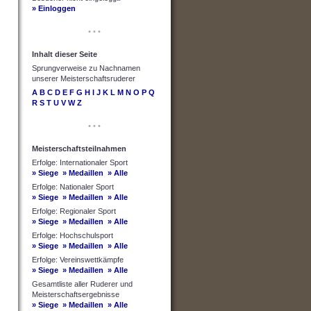
» Einloggen
• • •
Inhalt dieser Seite
Sprungverweise zu Nachnamen
unserer Meisterschaftsruderer
A
B
C
D
E
F
G
H
I
J
K
L
M
N
O
P
Q
R
S
T
U
V
W
Z
• • •
Meisterschaftsteilnahmen
Erfolge: Internationaler Sport
» Siege
» Medaillen
» Alle
Erfolge: Nationaler Sport
» Siege
» Medaillen
» Alle
Erfolge: Regionaler Sport
» Siege
» Medaillen
» Alle
Erfolge: Hochschulsport
» Siege
» Medaillen
» Alle
Erfolge: Vereinswettkämpfe
» Siege
» Medaillen
» Alle
Gesamtliste aller Ruderer und
Meisterschaftsergebnisse
» Siege
» Medaillen
» Alle