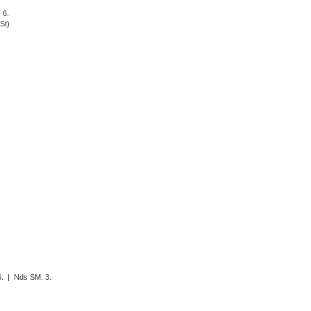
 6.
St)
. | Nds SM: 3.