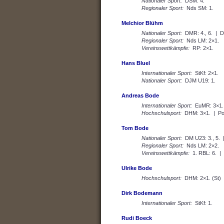
Nationaler Sport:
DSM: 4.
Regionaler Sport:
Nds SM: 1.
Melchior Blühm
Nationaler Sport:
DMR: 4., 6. | D
Regionaler Sport:
Nds LM: 2×1.
Vereinswettkämpfe:
RP: 2×1.
Hans Bluel
Internationaler Sport:
StKf: 2×1.
Nationaler Sport:
DJM U19: 1.
Andreas Bode
Internationaler Sport:
EuMR: 3×1., 2
Hochschulsport:
DHM: 3×1. | Pol
Tom Bode
Nationaler Sport:
DM U23: 3., 5. 
Regionaler Sport:
Nds LM: 2×2.
Vereinswettkämpfe:
1. RBL: 6. | 2
Ulrike Bode
Hochschulsport:
DHM: 2×1. (St) |
Dirk Bodemann
Internationaler Sport:
StKf: 1.
Rudi Boeck