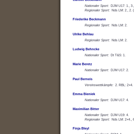
Nationaler Sport:
DJM U17: 1., 3.,
Regionaler Sport:
Nds LM: 2., 2. (
Friederike Beckmann
Regionaler Sport:
Nds LM: 2.
Ulrike Behlau
Regionaler Sport:
Nds LM: 2.
Ludwig Behncke
Nationaler Sport:
Dt T&S: 1.
Marie Beretz
Nationaler Sport:
DJM U17: 2.
Paul Berneis
Vereinswettkämpfe:
2. RBL: 2×4.
Emma Bieniek
Nationaler Sport:
DJM U17: 4.
Maximilian Bitter
Nationaler Sport:
DJM U19: 4.
Regionaler Sport:
Nds LM: 2×4., 6
Finja Bleyl