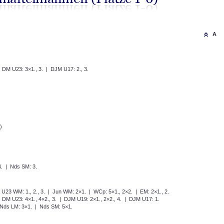
A
DM U23: 3×1., 3. | DJM U17: 2., 3.
)
. | Nds SM: 3.
23 WM: 1., 2., 3. | Jun WM: 2×1. | WCp: 5×1., 2×2. | EM: 2×1., 2.
DM U23: 4×1., 4×2., 3. | DJM U19: 2×1., 2×2., 4. | DJM U17: 1.
 Nds LM: 3×1. | Nds SM: 5×1.