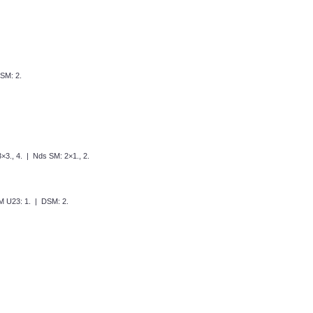
SM: 2.
×3., 4. | Nds SM: 2×1., 2.
 U23: 1. | DSM: 2.