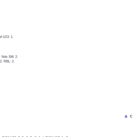
 U23: 1.
 Nds SM: 2.
2. RBL: 2.
C