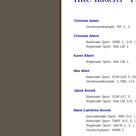
Christian Adam
Vereinswettkämpfe:
RP: 2., 3.
Christian Albert
Nationaler Sport:
DMR: 1., 2×3. | 
Regionaler Sport:
Nds LM: 1.
Karen Albert
Regionaler Sport:
Nds LM: 1.
Max Allert
Nationaler Sport:
DJM U19: 5. (St
Vereinswettkämpfe:
2. RBL: 2×4.
Jakob Arnold
Nationaler Sport:
DJM U17: 5.
Regionaler Sport:
Nds LM: 2×3., 4
Marie-Cathérine Arnold
Internationaler Sport:
WM: 2×2. | U
Nationaler Sport:
DMR: 3×3., 6. | 
Regionaler Sport:
Ndt M: 1., 2. |
Hochschulsport:
HWM: 1.