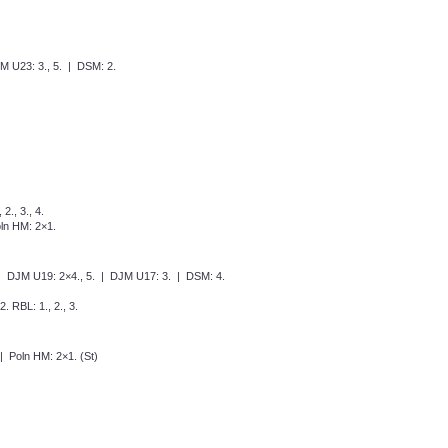
M U23: 3., 5. | DSM: 2.
., 3., 4.
n HM: 2×1.
| DJM U19: 2×4., 5. | DJM U17: 3. | DSM: 4.
. RBL: 1., 2., 3.
 Poln HM: 2×1. (St)