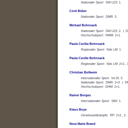
Nationaler Sport:
DM U23: 1.
Cord Böker
Nationaler Sport:
DMR: 3.
Michael Bohnsack
Nationaler Sport:
DM U23: 2. | D
Hochschulsport:
HWM: 2×1.
Paula Cecilia Bohnsack
Regionaler Sport:
Nds LM: 1.
Paula Cecilie Bohnsack
Regionaler Sport:
Nds LM: 2×2., 3
Christian Bollwein
Internationaler Sport:
Int Dt: 3.
Nationaler Sport:
DMR: 2×3. | DM
Hochschulsport:
DHM: 2×1.
Rainer Borges
Internationaler Sport:
StKf: 1.
Klaus Boye
Vereinswettkämpfe:
RP: 2×2., 3.
Nora Marie Brand