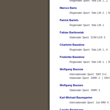
Regionaler Sport:
Nds LM: 1., 2.
Marcus Barra
Regionaler Sport:
Nds LM: 2. | N
Patrick Bartels
Regionaler Sport:
Nds LM: 1.
Fabian Bartkowiak
Nationaler Sport:
DJM U19: 3.
Charlotte Basedow
Regionaler Sport:
Nds LM: 1., 4. |
Frederike Basedow
Regionaler Sport:
Nds LM: 1. | Nd
Wolfgang Bassow
Internationaler Sport:
StKf: 2×1.
Nationaler Sport:
DMR: 2. | DM U
Wolfgang Basswo
Nationaler Sport:
DMR: 3.
Karl-Michael Baumgarten
Internationaler Sport:
Jun WM: 4. 
Carolin Beckmann