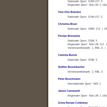
Nationaler Sport:
DJM U17: 3.
Regionaler Sport:
Nds LM: 2. (St)
Tom-Otis Brandes
Nationaler Sport:
DJM U17: 3.
Christina Bruer
Nationaler Sport:
DMR: 2×3. | DM
Florian Brüsewitz
Nationaler Sport:
DSM: 3.
Regionaler Sport:
Nds LM: 2×2. |
Vereinswettkämpfe:
1. RBL: 6. | 
Carlotta Bunck
Nationaler Sport:
DSM: 3.
Steffen Buschbacher
Vereinswettkämpfe:
2. RBL: 3.
Peter Buschmann
Internationaler Sport:
StKf: 1.
James Carnwarth
Regionaler Sport:
Nds LM: 1. (St)
Greta Renate Coldewey