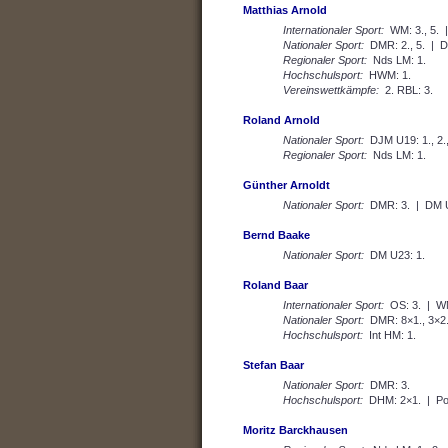
Matthias Arnold
Internationaler Sport:
WM: 3., 5. |
Nationaler Sport:
DMR: 2., 5. | DM
Regionaler Sport:
Nds LM: 1.
Hochschulsport:
HWM: 1.
Vereinswettkämpfe:
2. RBL: 3.
Roland Arnold
Nationaler Sport:
DJM U19: 1., 2.,
Regionaler Sport:
Nds LM: 1.
Günther Arnoldt
Nationaler Sport:
DMR: 3. | DM U
Bernd Baake
Nationaler Sport:
DM U23: 1.
Roland Baar
Internationaler Sport:
OS: 3. | WM:
Nationaler Sport:
DMR: 8×1., 3×2.
Hochschulsport:
Int HM: 1.
Stefan Baar
Nationaler Sport:
DMR: 3.
Hochschulsport:
DHM: 2×1. | Pol
Moritz Barckhausen