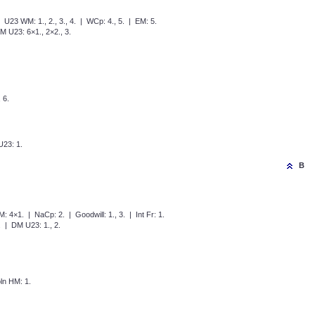
 U23 WM: 1., 2., 3., 4. | WCp: 4., 5. | EM: 5.
 U23: 6×1., 2×2., 3.
 6.
23: 1.
B
 4×1. | NaCp: 2. | Goodwill: 1., 3. | Int Fr: 1.
 | DM U23: 1., 2.
n HM: 1.