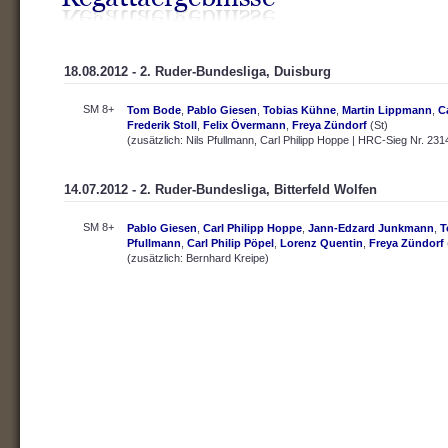
18.08.2012 - 2. Ruder-Bundesliga, Duisburg
SM 8+
Tom Bode
,
Pablo Giesen
,
Tobias Kühne
,
Martin Lippmann
,
C
Frederik Stoll
,
Felix Övermann
,
Freya Zündorf
(St)
(zusätzlich: Nils Pfullmann, Carl Philipp Hoppe | HRC-Sieg Nr. 231
14.07.2012 - 2. Ruder-Bundesliga, Bitterfeld Wolfen
SM 8+
Pablo Giesen
,
Carl Philipp Hoppe
,
Jann-Edzard Junkmann
,
T
Pfullmann
,
Carl Philip Pöpel
,
Lorenz Quentin
,
Freya Zündorf
(zusätzlich: Bernhard Kreipe)