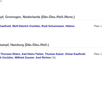
pf, Groningen, Niederlande (Dän./Deu./Holl./Norw.)
Kaufhold
,
Wolf-Dietrich Oschlies
,
Rudi Schummann
,
Helmut
Platz 1
rkampf, Hamburg (Dän./Deu./Holl.)
,
Thorsten Ehlers
,
Karl-Heinz Färber
,
Thomas Kaiser
,
Otmar Kaufhold
,
Platz 1
ch Oschlies
,
Wilfried Zeumer
,
Axel Richter
(St)