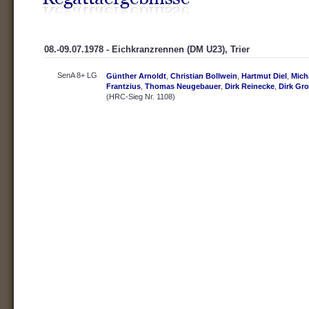
08.-09.07.1978 - Eichkranzrennen (DM U23), Trier
SenA 8+ LG
Günther Arnoldt
,
Christian Bollwein
,
Hartmut Diel
,
Micha
Frantzius
,
Thomas Neugebauer
,
Dirk Reinecke
,
Dirk Gr
(HRC-Sieg Nr. 1108)