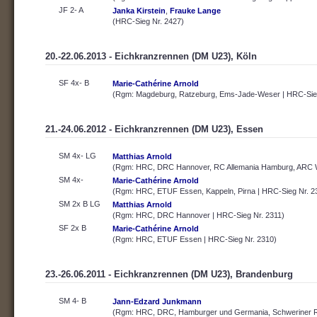
JF 2- A
Janka Kirstein
,
Frauke Lange
(HRC-Sieg Nr. 2427)
20.-22.06.2013 - Eichkranzrennen (DM U23), Köln
SF 4x- B
Marie-Cathérine Arnold
(Rgm: Magdeburg, Ratzeburg, Ems-Jade-Weser | HRC-Sieg
21.-24.06.2012 - Eichkranzrennen (DM U23), Essen
SM 4x- LG
Matthias Arnold
(Rgm: HRC, DRC Hannover, RC Allemania Hamburg, ARC W
SM 4x-
Marie-Cathérine Arnold
(Rgm: HRC, ETUF Essen, Kappeln, Pirna | HRC-Sieg Nr. 2
SM 2x B LG
Matthias Arnold
(Rgm: HRC, DRC Hannover | HRC-Sieg Nr. 2311)
SF 2x B
Marie-Cathérine Arnold
(Rgm: HRC, ETUF Essen | HRC-Sieg Nr. 2310)
23.-26.06.2011 - Eichkranzrennen (DM U23), Brandenburg
SM 4- B
Jann-Edzard Junkmann
(Rgm: HRC, DRC, Hamburger und Germania, Schweriner R