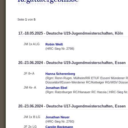
Seite
1
von
5
17.-18.05.2025 - Deutsche U19-Jugendmeisterschaften, Köln
JM 1x A LG
Robin Weiß
(HRC-Sieg Nr. 2798)
20.-23.06.2024 - Deutsche U19-Jugendmeisterschaften, Essen
JF 8+ A
Hanna Scherenberg
(Rgm: Renn-Rugm. Mülheim/RR ETUF Essen/ Mündener R
Düsseldorf/Essen-Werdener RC/Kettwiger RG/WSV Düsseld
JM 4x- A
Jonathan Ebel
(Rgm: Ratzeburger RC/Hanauer RC Hassia | HRC-Sieg Nr.
20.-23.06.2024 - Deutsche U17-Jugendmeisterschaften, Essen
JM 1x B LG
Jonathan Neuer
(HRC-Sieg Nr. 2760)
JF 2x LG
Carolin Beckmann