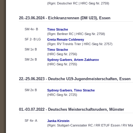
(Rgm: Deutscher RC | HRC-Sieg Nr. 2759)
20.-23.06.2024 - Eichkranzrennen (DM U23), Essen
SM 4x- B
Timo Strache
(Rgm: Berliner RC | HRC-Sieg Nr. 2758)
SF 2- B LG
Greta Renate Coldewey
(Rgm: RV Treviris Trier | HRC-Sieg Nr. 2757)
SM 1x B
Timo Strache
(HRC-Sieg Nr. 2756)
SM 2x B
Sydney Garbers
,
Artem Zakharov
(HRC-Sieg Nr. 2755)
22.-25.06.2023 - Deutsche U19-Jugendmeisterschaften, Essen
SM 2x B
Sydney Garbers
,
Timo Strache
(HRC-Sieg Nr. 2725)
01.-03.07.2022 - Deutsches Meisterschaftsrudern, Münster
SF 4x- A
Janka Kirstein
(Rgm: Stuttgart-Cannstatter RC / RR ETUF Essen / RV Mün