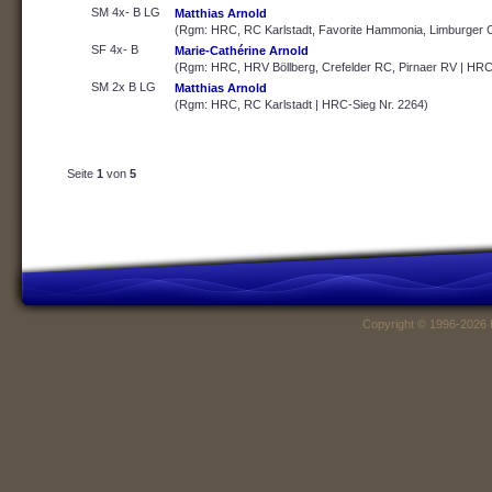
SM 4x- B LG
Matthias Arnold
(Rgm: HRC, RC Karlstadt, Favorite Hammonia, Limburger 
SF 4x- B
Marie-Cathérine Arnold
(Rgm: HRC, HRV Böllberg, Crefelder RC, Pirnaer RV | HRC
SM 2x B LG
Matthias Arnold
(Rgm: HRC, RC Karlstadt | HRC-Sieg Nr. 2264)
Seite
1
von
5
Copyright © 1996-2026 