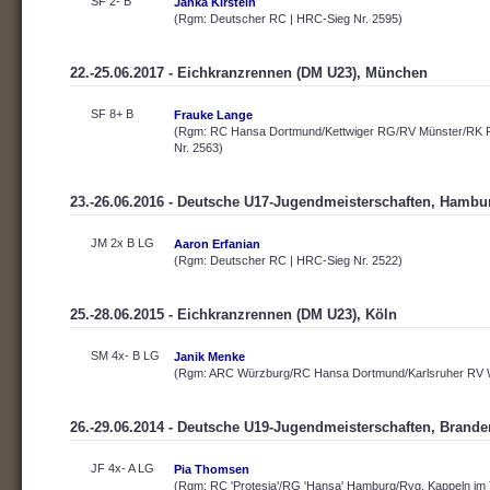
SF 2- B
Janka Kirstein
(Rgm: Deutscher RC | HRC-Sieg Nr. 2595)
22.-25.06.2017 - Eichkranzrennen (DM U23), München
SF 8+ B
Frauke Lange
(Rgm: RC Hansa Dortmund/Kettwiger RG/RV Münster/RK F
Nr. 2563)
23.-26.06.2016 - Deutsche U17-Jugendmeisterschaften, Hambu
JM 2x B LG
Aaron Erfanian
(Rgm: Deutscher RC | HRC-Sieg Nr. 2522)
25.-28.06.2015 - Eichkranzrennen (DM U23), Köln
SM 4x- B LG
Janik Menke
(Rgm: ARC Würzburg/RC Hansa Dortmund/Karlsruher RV Wi
26.-29.06.2014 - Deutsche U19-Jugendmeisterschaften, Brand
JF 4x- A LG
Pia Thomsen
(Rgm: RC 'Protesia'/RG 'Hansa' Hamburg/Rvg. Kappeln im 