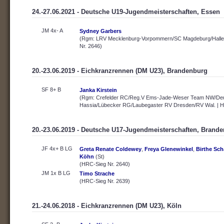
24.-27.06.2021 - Deutsche U19-Jugendmeisterschaften, Essen
JM 4x- A
Sydney Garbers
(Rgm: LRV Mecklenburg-Vorpommern/SC Magdeburg/Hallesc
Nr. 2646)
20.-23.06.2019 - Eichkranzrennen (DM U23), Brandenburg
SF 8+ B
Janka Kirstein
(Rgm: Crefelder RC/Reg.V Ems-Jade-Weser Team NW/De
Hassia/Lübecker RG/Laubegaster RV Dresden/RV Wal. | H
20.-23.06.2019 - Deutsche U17-Jugendmeisterschaften, Brand
JF 4x+ B LG
Greta Renate Coldewey
,
Freya Glenewinkel
,
Birthe Sc
Köhn
(St)
(HRC-Sieg Nr. 2640)
JM 1x B LG
Timo Strache
(HRC-Sieg Nr. 2639)
21.-24.06.2018 - Eichkranzrennen (DM U23), Köln