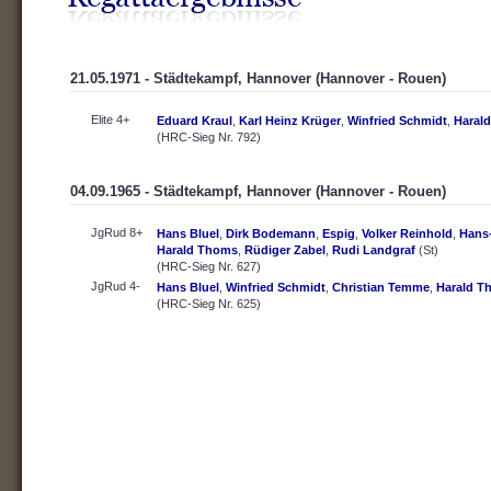
21.05.1971 - Städtekampf, Hannover (Hannover - Rouen)
Elite 4+
Eduard Kraul
,
Karl Heinz Krüger
,
Winfried Schmidt
,
Haral
(HRC-Sieg Nr. 792)
04.09.1965 - Städtekampf, Hannover (Hannover - Rouen)
JgRud 8+
Hans Bluel
,
Dirk Bodemann
,
Espig
,
Volker Reinhold
,
Hans-
Harald Thoms
,
Rüdiger Zabel
,
Rudi Landgraf
(St)
(HRC-Sieg Nr. 627)
JgRud 4-
Hans Bluel
,
Winfried Schmidt
,
Christian Temme
,
Harald T
(HRC-Sieg Nr. 625)