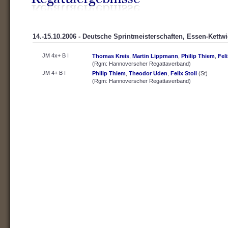
14.-15.10.2006 - Deutsche Sprintmeisterschaften, Essen-Kettw
JM 4x+ B I
Thomas Kreis
,
Martin Lippmann
,
Philip Thiem
,
Feli
(Rgm: Hannoverscher Regattaverband)
JM 4+ B I
Philip Thiem
,
Theodor Uden
,
Felix Stoll
(St)
(Rgm: Hannoverscher Regattaverband)