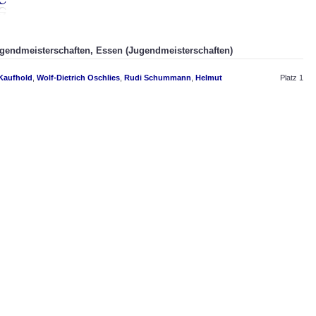
ugendmeisterschaften, Essen (Jugendmeisterschaften)
Kaufhold
,
Wolf-Dietrich Oschlies
,
Rudi Schummann
,
Helmut
Platz 1