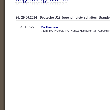
26.-29.06.2014 - Deutsche U19-Jugendmeisterschaften, Brand
JF 4x- A LG
Pia Thomsen
(Rgm: RC 'Protesia'/RG 'Hansa' Hamburg/Rvg. Kappeln i