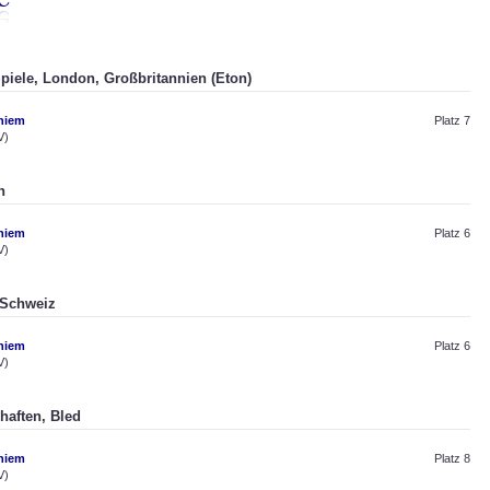
Spiele, London, Großbritannien (Eton)
hiem
Platz 7
V)
n
hiem
Platz 6
V)
 Schweiz
hiem
Platz 6
V)
chaften, Bled
hiem
Platz 8
V)