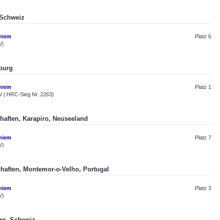
 Schweiz
hiem
Platz 6
V)
burg
hiem
Platz 1
 | HRC-Sieg Nr. 2263)
chaften, Karapiro, Neuseeland
hiem
Platz 7
V)
chaften, Montemor-o-Velho, Portugal
hiem
Platz 3
V)
ern, Schweiz