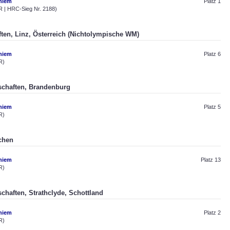
hiem
Platz 1
 | HRC-Sieg Nr. 2188)
ften, Linz, Österreich (Nichtolympische WM)
hiem
Platz 6
R)
rschaften, Brandenburg
hiem
Platz 5
R)
chen
hiem
Platz 13
R)
schaften, Strathclyde, Schottland
hiem
Platz 2
R)