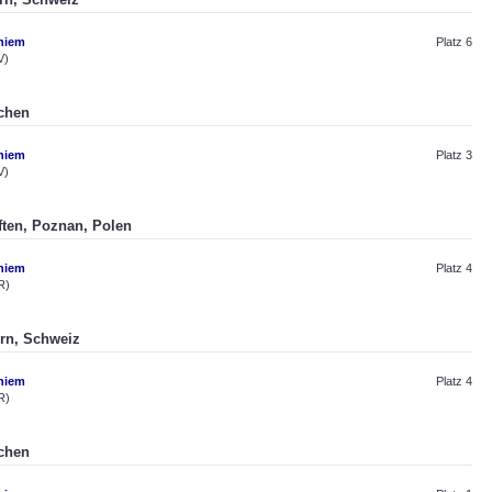
hiem
Platz 6
V)
nchen
hiem
Platz 3
V)
aften, Poznan, Polen
hiem
Platz 4
R)
ern, Schweiz
hiem
Platz 4
R)
nchen