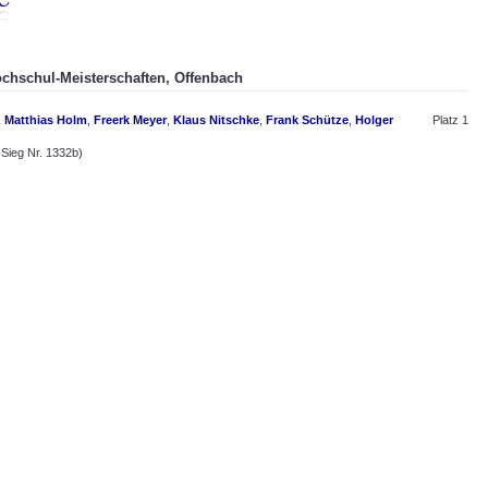
Hochschul-Meisterschaften, Offenbach
,
Matthias Holm
,
Freerk Meyer
,
Klaus Nitschke
,
Frank Schütze
,
Holger
Platz 1
ieg Nr. 1332b)