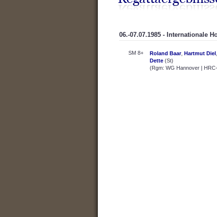
06.-07.07.1985 - Internationale 
SM 8+
Roland Baar
,
Hartmut Diel
Dette
(St)
(Rgm: WG Hannover | HRC-S