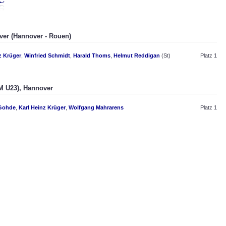
ver (Hannover - Rouen)
z Krüger
,
Winfried Schmidt
,
Harald Thoms
,
Helmut Reddigan
(St)
Platz 1
DM U23), Hannover
Gohde
,
Karl Heinz Krüger
,
Wolfgang Mahrarens
Platz 1