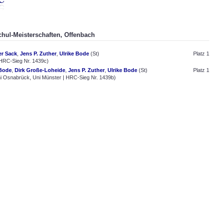
chul-Meisterschaften, Offenbach
r Sack
,
Jens P. Zuther
,
Ulrike Bode
(St)
Platz 1
 HRC-Sieg Nr. 1439c)
Bode
,
Dirk Große-Loheide
,
Jens P. Zuther
,
Ulrike Bode
(St)
Platz 1
i Osnabrück, Uni Münster | HRC-Sieg Nr. 1439b)