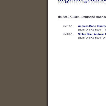
08.-09.07.1989 - Deutsche Hochs
SM 4+ A
Andreas Bode
,
Gunthe
(Rgm: Uni Hannover I |
SM 8+ A
Stefan Baar
,
Andreas 
(Rgm: Uni Hannover, Un