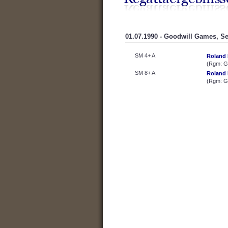
01.07.1990 - Goodwill Games, Se
SM 4+ A
Roland 
(Rgm: 
SM 8+ A
Roland 
(Rgm: G