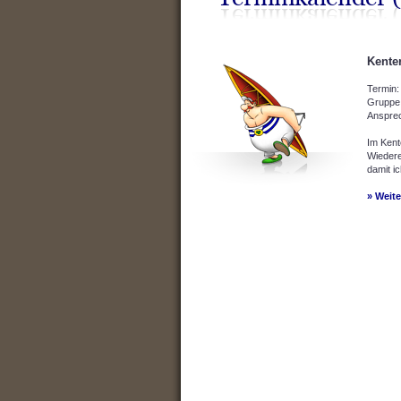
Kenter
Termin
Gruppe
Anspre
Im Kent
Wiedere
damit i
» Weit