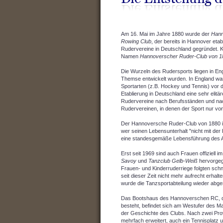
Am 16. Mai im Jahre 1880 wurde der
Hann
Rowing Club
, der bereits in Hannover etab
Rudervereine in Deutschland gegründet. Ku
Namen
Hannoverscher Ruder-Club von 1
Die Wurzeln des Rudersports liegen in Eng
Themse entwickelt wurden. In England war
Sportarten (z.B. Hockey und Tennis) vor 
Etablierung in Deutschland eine sehr elitä
Rudervereine nach Berufsständen und nach
Rudervereinen, in denen der Sport nur vo
Der Hannoversche Ruder-Club von 1880 ist
wer seinen Lebensunterhalt "nicht mit der
eine standesgemäße Lebensführung des Ant
Erst seit 1969 sind auch Frauen offiziel
Savoy
und
Tanzclub Gelb-Weiß
hervorge
Frauen- und Kinderruderriege folgten schn
seit dieser Zeit nicht mehr aufrecht erh
wurde die Tanzsportabteilung wieder abgesp
Das Bootshaus des Hannoverschen RC, da
besteht, befindet sich am Westufer des M
der Geschichte des Clubs. Nach zwei Pro
mehrfach erweitert, auch ein Tennisplatz 