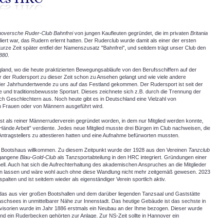
oversche Ruder-Club Bahnfrei
von jungen Kaufleuten gegründet, die im privaten
Britania
liert war, das Rudern erlernt hatten. Der Ruderclub wurde damit als einer der ersten
rze Zeit später entfiel der Namenszusatz "Bahnfrei", und seitdem trägt unser Club den
880
.
land, wo die heute praktizierten Bewegungsabläufe von den Berufsschiffern auf der
 der Rudersport zu dieser Zeit schon zu Ansehen gelangt und wie viele andere
der Jahrhundertwende zu uns auf das Festland gekommen. Der Rudersport ist seit der
re und traditionsbewusste Sportart. Dieses zeichnete sich z.B. durch die Trennung der
 Geschlechtern aus. Noch heute gibt es in Deutschland eine Vielzahl von
n Frauen oder von Männern ausgeführt wird.
 als reiner Männerruderverein gegründet worden, in dem nur Mitglied werden konnte,
 Hände Arbeit" verdiente. Jedes neue Mitglied musste drei Bürgen im Club nachweisen, die
ragstellers zu attestieren hatten und eine Aufnahme befürworten mussten.
l im Bootshaus willkommen. Zu diesem Zeitpunkt wurde der 1928 aus den Vereinen
Tanzclub
gangene
Blau-Gold-Club
als Tanzsportabteilung in den HRC integriert. Gründungen einer
ell. Auch hat sich die Aufrechterhaltung des akademischen Anspruches an die Mitglieder
alten lassen und wäre wohl auch ohne diese Wandlung nicht mehr zeitgemäß gewesen. 2023
alten und ist seitdem wieder als eigenständiger Verein sportlich aktiv.
s aus vier großen Bootshallen und dem darüber liegenden Tanzsaal und Gaststätte
aschsees in unmittelbarer Nähe zur Innenstadt. Das heutige Gebäude ist das sechste in
visorien wurde im Jahr 1886 erstmals ein Neubau an der Ihme bezogen. Dieser wurde
und ein Ruderbecken gehörten zur Anlage. Zur NS-Zeit sollte in Hannover ein