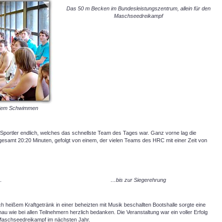
Das 50 m Becken im Bundesleistungszentrum, allein für den
Maschseedreikampf
, dem Schwimmen
Sportler endlich, welches das schnellste Team des Tages war. Ganz vorne lag die
esamt 20:20 Minuten, gefolgt von einem, der vielen Teams des HRC mit einer Zeit von
…
…bis zur Siegerehrung
ch heißem Kraftgetränk in einer beheizten mit Musik beschallten Bootshalle sorgte eine
nau wie bei allen Teilnehmern herzlich bedanken. Die Veranstaltung war ein voller Erfolg
 Maschseedreikampf im nächsten Jahr.