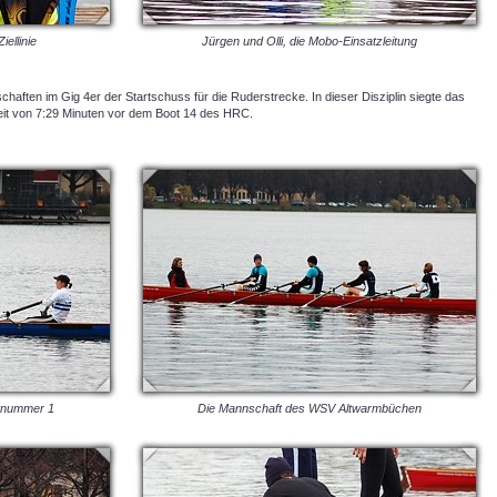
ellinie
Jürgen und Olli, die Mobo-Einsatzleitung
schaften im Gig 4er der Startschuss für die Ruderstrecke. In dieser Disziplin siegte das
eit von 7:29 Minuten vor dem Boot 14 des HRC.
rtnummer 1
Die Mannschaft des WSV Altwarmbüchen