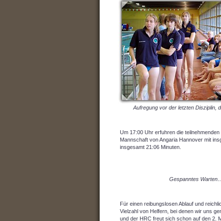
Aufregung vor der letzten Disziplin
Um 17:00 Uhr erfuhren die teilnehmenden 
Mannschaft von Angaria Hannover mit insg
insgesamt 21:06 Minuten.
Gespanntes Warten
Für einen reibungslosen Ablauf und reichli
Vielzahl von Helfern, bei denen wir uns ge
und der HRC freut sich schon auf den 2.