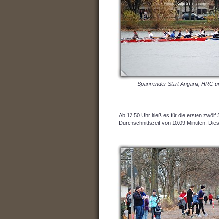
Spannender Start Angaria, HRC 
Ab 12:50 Uhr hieß es für die ersten zwölf
Durchschnittszeit von 10:09 Minuten. Di