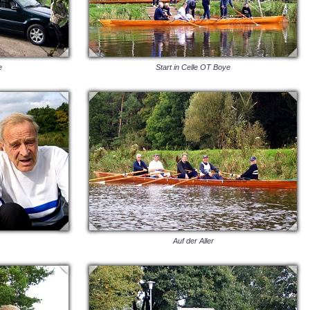
e
Start in Celle OT Boye
Auf der Aller