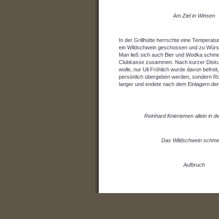
Am Ziel in Winsen
In der Grillhütte herrschte eine Temperat
ein Wildschwein geschossen und zu Würste
Man ließ sich auch Bier und Wodka schme
Clubkasse zusammen. Nach kurzer Diskus
wolle, nur Uli Fröhlich wurde davon befrei
persönlich übergeben werden, sondern Rol
langer und endete nach dem Einlagern der
Reinhard Knieriemen allein in der
Das Wildschwein schme
Aufbruch