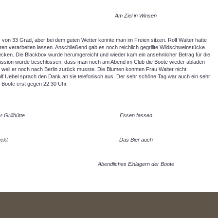
Am Ziel in Winsen
ur von 33 Grad, aber bei dem guten Wetter konnte man im Freien sitzen. Rolf Walter hatte
n verarbeiten lassen. Anschließend gab es noch reichlich gegrillte Wildschweinstücke.
cken. Die Blackbox wurde herumgereicht und wieder kam ein ansehnlicher Betrag für die
sion wurde beschlossen, dass man noch am Abend im Club die Boote wieder abladen
t, weil er noch nach Berlin zurück musste. Die Blumen konnten Frau Walter nicht
f Uebel sprach den Dank an sie telefonisch aus. Der sehr schöne Tag war auch ein sehr
 Boote erst gegen 22.30 Uhr.
 Grillhütte
Essen fassen
ckt
Das Bier auch
Abendliches Einlagern der Boote