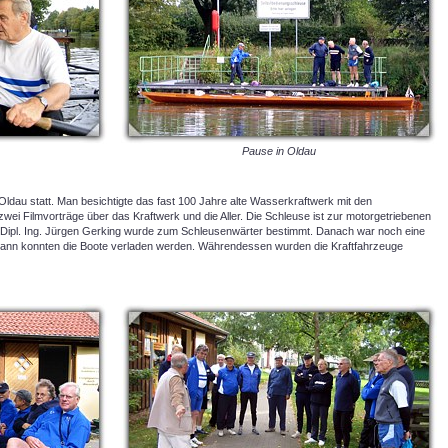
Pause in Oldau
n Oldau statt. Man besichtigte das fast 100 Jahre alte Wasserkraftwerk mit den
ei Filmvorträge über das Kraftwerk und die Aller. Die Schleuse ist zur motorgetriebenen
ipl. Ing. Jürgen Gerking wurde zum Schleusenwärter bestimmt. Danach war noch eine
dann konnten die Boote verladen werden. Währendessen wurden die Kraftfahrzeuge