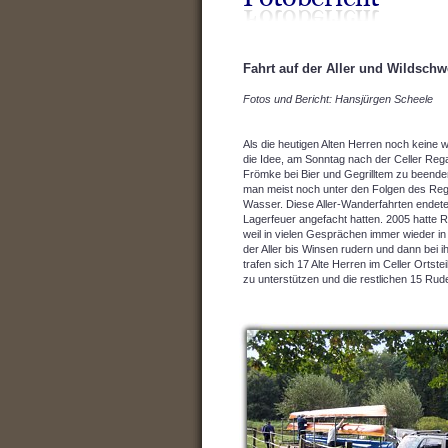
Fahrt auf der Aller und Wildschwe
Fotos und Bericht: Hansjürgen Scheele
Als die heutigen Alten Herren noch keine
die Idee, am Sonntag nach der Celler Reg
Frömke bei Bier und Gegrilltem zu beenden
man meist noch unter den Folgen des Regat
Wasser. Diese Aller-Wanderfahrten endete
Lagerfeuer angefacht hatten. 2005 hatte R
weil in vielen Gesprächen immer wieder i
der Aller bis Winsen rudern und dann bei 
trafen sich 17 Alte Herren im Celler Ortste
zu unterstützen und die restlichen 15 Ru