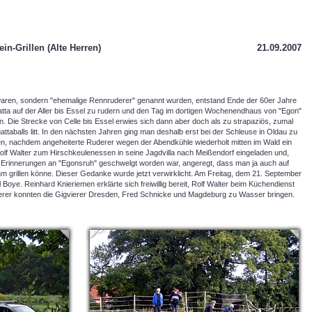
in-Grillen (Alte Herren)
21.09.2007
 waren, sondern "ehemalige Rennruderer" genannt wurden, entstand Ende der 60er Jahre
atta auf der Aller bis Essel zu rudern und den Tag im dortigen Wochenendhaus von "Egon"
. Die Strecke von Celle bis Essel erwies sich dann aber doch als zu strapaziös, zumal
taballs litt. In den nächsten Jahren ging man deshalb erst bei der Schleuse in Oldau zu
n, nachdem angeheiterte Ruderer wegen der Abendkühle wiederholt mitten im Wald ein
olf Walter zum Hirschkeulenessen in seine Jagdvilla nach Meißendorf eingeladen und,
n Erinnerungen an "Egonsruh" geschwelgt worden war, angeregt, dass man ja auch auf
ihm grillen könne. Dieser Gedanke wurde jetzt verwirklicht. Am Freitag, dem 21. September
il Boye. Reinhard Knieriemen erklärte sich freiwillig bereit, Rolf Walter beim Küchendienst
derer konnten die Gigvierer Dresden, Fred Schnicke und Magdeburg zu Wasser bringen.