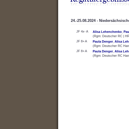
24.-25.08.2024 - Niedersächsisc
JF 4x- A
Alisa Lehenchenko
,
Pau
(Rgm: Deutscher RC | HR
JF 8+ A
Paula Denger
,
Alisa Le
(Rgm: Deutscher RC Hann
JF 8+ A
Paula Denger
,
Alisa Le
(Rgm: Deutscher RC Hann