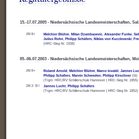
15.-17.07.2005 - Niedersächsische Landesmeisterschaften, Salz
JM 8+
Melchior Blühm
,
Milan Dzambasevic
,
Alexander Funke
,
Se
Julius Rohn
,
Philipp Schäfers
,
Niklas von Kuczkowski
,
Fre
(HRC-Sieg Nr. 1938)
05.-06.07.2003 - Niedersächsische Landesmeisterschaften, Wo
JM 8+
Roland Arnold
,
Melchior Blühm
,
Marco Iovaldi
,
Jannes Luc
Philipp Schäfers
,
Marvin Schweden
,
Philipp Kirschner
(St)
(Trgm: HRC/RV Schillerschule Hannover | HRC-Sieg Nr. 1855)
JM 2- B I
Jannes Lucht
,
Philipp Schäfers
(Trgm: HRC/RV Schillerschule Hannover | HRC-Sieg Nr. 1852)