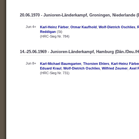
20.06.1970 - Junioren-Länderkampf, Groningen, Niederlande (D
Jun 4+
Karl-Heinz Färber
,
Otmar Kaufhold
,
Wolf-Dietrich Oschlies
,
Reddigan
(St)
(HRC-Sieg Nr. 784)
14.-25.06.1969 - Junioren-Länderkampf, Hamburg (Dän./Deu./Ho
Jun 8+
Karl-Michael Baumgarten
,
Thorsten Ehlers
,
Karl-Heinz Färbe
Eduard Kraul
,
Wolf-Dietrich Oschlies
,
Wilfried Zeumer
,
Axel 
(HRC-Sieg Nr. 731)