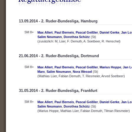
13.09.2014 - 2. Ruder-Bundesliga, Hamburg
SM 8+
Max Allert
,
Paul Berneis
,
Pascal Geißler
,
Daniel Gerke
,
Jan Lo
Salim Neumann
,
Dorothea Schütz
(St)
(zusätzlich: M, Lüer, F. Demuth, A. Soetbeer, R. Henschel)
21.06.2014 - 2. Ruder-Bundesliga, Dortmund
SM 8+
Max Allert
,
Paul Berneis
,
Pascal Geißler
,
Marius Hoppe
,
Jan L
Marx
,
Salim Neumann
,
Nora Wessel
(St)
(Mathias Lüer, Fabian Demuth, T. Riesmeier, Arved Soetbeer)
31.05.2014 - 2. Ruder-Bundesliga, Frankfurt
SM 8+
Max Allert
,
Paul Berneis
,
Pascal Geißler
,
Daniel Gerke
,
Jan Lo
Salim Neumann
,
Dorothea Schütz
(St)
(Marius Hoppe, Mathias Lüer, Fabian Demuth, Tilman Riesmeier)