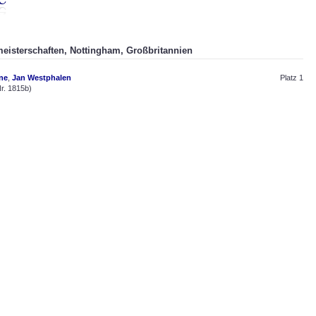
meisterschaften, Nottingham, Großbritannien
ne
,
Jan Westphalen
Platz 1
r. 1815b)